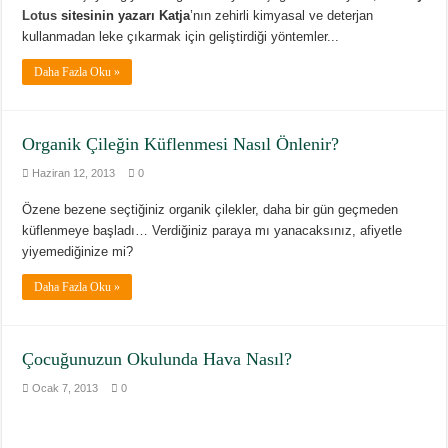
Lotus
sitesinin yazarı Katja
’nın zehirli kimyasal ve deterjan
kullanmadan leke çıkarmak için geliştirdiği yöntemler...
Daha Fazla Oku »
Organik Çileğin Küflenmesi Nasıl Önlenir?
Haziran 12, 2013
0
Özene bezene seçtiğiniz organik çilekler, daha bir gün geçmeden
küflenmeye başladı… Verdiğiniz paraya mı yanacaksınız, afiyetle
yiyemediğinize mi?
Daha Fazla Oku »
Çocuğunuzun Okulunda Hava Nasıl?
Ocak 7, 2013
0