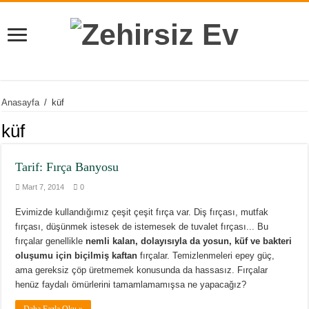
Anasayfa
/
küf
küf
Tarif: Fırça Banyosu
Mart 7, 2014
0
Evimizde kullandığımız çeşit çeşit fırça var. Diş fırçası, mutfak
fırçası, düşünmek istesek de istemesek de tuvalet fırçası... Bu
fırçalar genellikle
nemli kalan, dolayısıyla da yosun, küf ve bakteri
oluşumu için biçilmiş kaftan
fırçalar. Temizlenmeleri epey güç,
ama gereksiz çöp üretmemek konusunda da hassasız. Fırçalar
henüz faydalı ömürlerini tamamlamamışsa ne yapacağız?
Daha Fazla Oku »