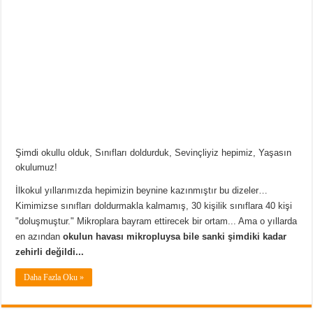
Şimdi okullu olduk, Sınıfları doldurduk, Sevinçliyiz hepimiz, Yaşasın
okulumuz!
İlkokul yıllarımızda hepimizin beynine kazınmıştır bu dizeler…
Kimimizse sınıfları doldurmakla kalmamış, 30 kişilik sınıflara 40 kişi
"doluşmuştur." Mikroplara bayram ettirecek bir ortam... Ama o yıllarda
en azından
okulun havası mikropluysa bile sanki şimdiki kadar
zehirli değildi...
Daha Fazla Oku »