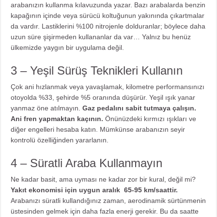
arabanızın kullanma kılavuzunda yazar. Bazı arabalarda benzin
kapağının içinde veya sürücü koltuğunun yakınında çıkartmalar
da vardır. Lastiklerini %100 nitrojenle dolduranlar; böylece daha
uzun süre şişirmeden kullananlar da var… Yalnız bu henüz
ülkemizde yaygın bir uygulama değil.
3 – Yeşil Sürüş Teknikleri Kullanın
Çok ani hızlanmak veya yavaşlamak, kilometre performansınızı
otoyolda %33, şehirde %5 oranında düşürür. Yeşil ışık yanar
yanmaz öne atılmayın.
Gaz pedalını sabit tutmaya çalışın.
Ani fren yapmaktan kaçının.
Önünüzdeki kırmızı ışıkları ve
diğer engelleri hesaba katın. Mümkünse arabanızın seyir
kontrolü özelliğinden yararlanın.
4 – Süratli Araba Kullanmayın
Ne kadar basit, ama uyması ne kadar zor bir kural, değil mi?
Yakıt ekonomisi için uygun aralık 65-95 km/saattir.
Arabanızı süratli kullandığınız zaman, aerodinamik sürtünmenin
üstesinden gelmek için daha fazla enerji gerekir. Bu da saatte