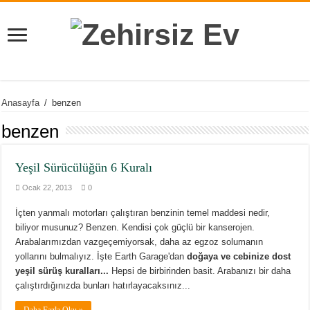
Anasayfa
/
benzen
benzen
Yeşil Sürücülüğün 6 Kuralı
Ocak 22, 2013
0
İçten yanmalı motorları çalıştıran benzinin temel maddesi nedir,
biliyor musunuz? Benzen. Kendisi çok güçlü bir kanserojen.
Arabalarımızdan vazgeçemiyorsak, daha az egzoz solumanın
yollarını bulmalıyız. İşte Earth Garage'dan
doğaya ve cebinize dost
yeşil sürüş kuralları...
Hepsi de birbirinden basit. Arabanızı bir daha
çalıştırdığınızda bunları hatırlayacaksınız...
Daha Fazla Oku »