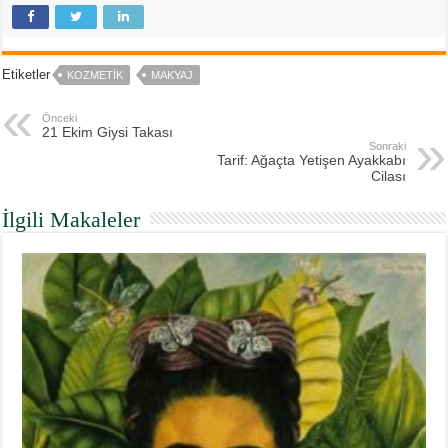
Etiketler
KOZMETIK
MAKYAJ
Önceki
21 Ekim Giysi Takası
Sonraki
Tarif: Ağaçta Yetişen Ayakkabı
Cilası
İlgili Makaleler