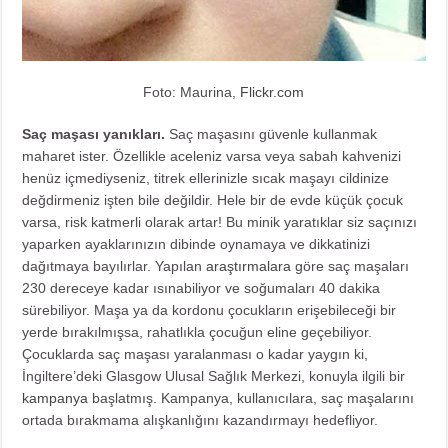
Foto: Maurina,
Flickr.com
Saç maşası yanıkları.
Saç maşasını güvenle kullanmak
maharet ister. Özellikle aceleniz varsa veya sabah kahvenizi
henüz içmediyseniz, titrek ellerinizle sıcak maşayı cildinize
değdirmeniz işten bile değildir. Hele bir de evde küçük çocuk
varsa, risk katmerli olarak artar! Bu minik yaratıklar siz saçınızı
yaparken ayaklarınızın dibinde oynamaya ve dikkatinizi
dağıtmaya bayılırlar. Yapılan
araştırmalara
göre saç maşaları
230 dereceye kadar ısınabiliyor ve soğumaları 40 dakika
sürebiliyor. Maşa ya da kordonu çocukların erişebileceği bir
yerde bırakılmışsa, rahatlıkla çocuğun eline geçebiliyor.
Çocuklarda saç maşası yaralanması o kadar yaygın ki,
İngiltere’deki Glasgow Ulusal Sağlık Merkezi, konuyla ilgili bir
kampanya
başlatmış. Kampanya, kullanıcılara, saç maşalarını
ortada bırakmama alışkanlığını kazandırmayı hedefliyor.