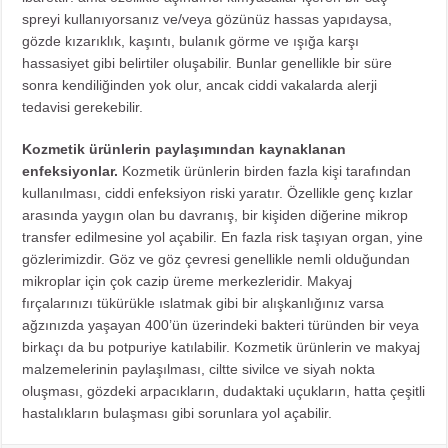
spreyi kullanıyorsanız ve/veya gözünüz hassas yapıdaysa,
gözde kızarıklık, kaşıntı, bulanık görme ve ışığa karşı
hassasiyet gibi belirtiler oluşabilir. Bunlar genellikle bir süre
sonra kendiliğinden yok olur, ancak ciddi vakalarda alerji
tedavisi gerekebilir.
Kozmetik ürünlerin paylaşımından kaynaklanan
enfeksiyonlar.
Kozmetik ürünlerin birden fazla kişi tarafından
kullanılması, ciddi enfeksiyon riski yaratır. Özellikle genç kızlar
arasında yaygın olan bu davranış, bir kişiden diğerine mikrop
transfer edilmesine yol açabilir. En fazla risk taşıyan organ, yine
gözlerimizdir. Göz ve göz çevresi genellikle nemli olduğundan
mikroplar için çok cazip üreme merkezleridir. Makyaj
fırçalarınızı tükürükle ıslatmak gibi bir alışkanlığınız varsa
ağzınızda yaşayan 400’ün üzerindeki bakteri türünden bir veya
birkaçı da bu potpuriye katılabilir. Kozmetik ürünlerin ve makyaj
malzemelerinin paylaşılması, ciltte sivilce ve siyah nokta
oluşması, gözdeki arpacıkların, dudaktaki uçukların, hatta çeşitli
hastalıkların bulaşması gibi sorunlara yol açabilir.