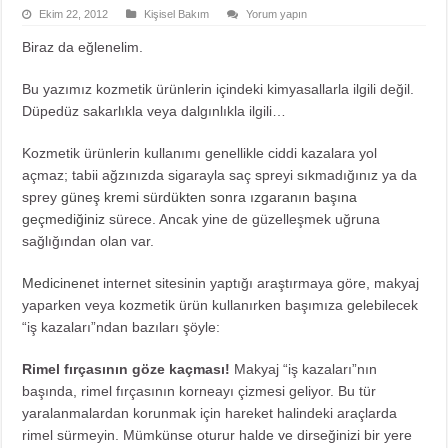
Ekim 22, 2012
Kişisel Bakım
Yorum yapın
Biraz da eğlenelim.
Bu yazımız kozmetik ürünlerin içindeki kimyasallarla ilgili değil.
Düpedüz sakarlıkla veya dalgınlıkla ilgili…
Kozmetik ürünlerin kullanımı genellikle ciddi kazalara yol
açmaz; tabii ağzınızda sigarayla saç spreyi sıkmadığınız ya da
sprey
güneş kremi sürdükten sonra ızgaranın başına
geçmediğiniz
sürece. Ancak yine de güzelleşmek uğruna
sağlığından olan var.
Medicinenet
internet sitesinin yaptığı araştırmaya göre, makyaj
yaparken veya kozmetik ürün kullanırken başımıza gelebilecek
“iş kazaları”ndan bazıları şöyle:
Rimel fırçasının göze kaçması!
Makyaj “iş kazaları”nın
başında, rimel fırçasının korneayı çizmesi geliyor. Bu tür
yaralanmalardan korunmak için hareket halindeki araçlarda
rimel sürmeyin. Mümkünse oturur halde ve dirseğinizi bir yere