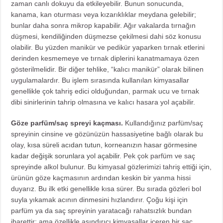
zaman canlı dokuyu da etkileyebilir. Bunun sonucunda,
kanama, kan oturması veya kızarıklıklar meydana gelebilir;
bunlar daha sonra mikrop kapabilir. Ağır vakalarda tırnağın
düşmesi, kendiliğinden düşmezse çekilmesi dahi söz konusu
olabilir. Bu yüzden manikür ve pedikür yaparken tırnak etlerini
derinden kesmemeye ve tırnak diplerini kanatmamaya özen
gösterilmelidir. Bir diğer tehlike, “kalıcı manikür” olarak bilinen
uygulamalardır. Bu işlem sırasında kullanılan kimyasallar
genellikle çok tahriş edici olduğundan, parmak ucu ve tırnak
dibi sinirlerinin tahrip olmasına ve kalıcı hasara yol açabilir.
Göze parfüm/saç spreyi kaçması.
Kullandığınız parfüm/saç
spreyinin cinsine ve gözünüzün hassasiyetine bağlı olarak bu
olay,
kısa süreli acıdan tutun, korneanızın hasar görmesine
kadar değişik sorunlara yol açabilir.
Pek çok parfüm ve saç
spreyinde alkol bulunur. Bu kimyasal gözlerimizi tahriş ettiği için,
ürünün göze kaçmasının ardından keskin bir yanma hissi
duyarız. Bu ilk etki genellikle kısa sürer. Bu sırada gözleri bol
suyla yıkamak acının dinmesini hızlandırır. Çoğu kişi için
parfüm ya da saç spreyinin yaratacağı rahatsızlık bundan
ibarettir: ama özellikle aşındırıcı kimyasallar içeren bir saç