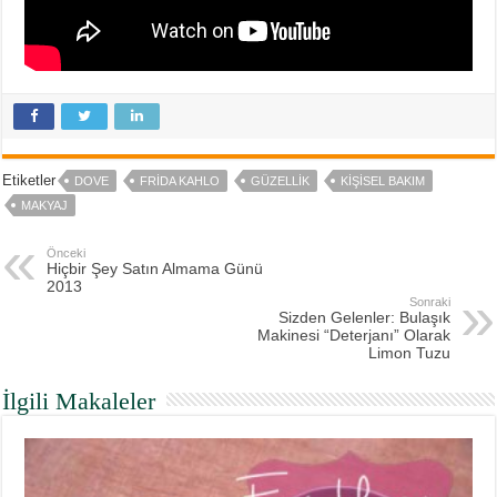
Etiketler
DOVE
FRIDA KAHLO
GÜZELLIK
KIŞISEL BAKIM
MAKYAJ
Önceki
Hiçbir Şey Satın Almama Günü
2013
Sonraki
Sizden Gelenler: Bulaşık
Makinesi “Deterjanı” Olarak
Limon Tuzu
İlgili Makaleler