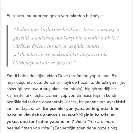
Bu rötuşlu otoportreye gelen yorumlardan biri şöyle:
“Kahlo’nun kaşları ve bıyıkları, beyaz sömürgeci
güzellik standartlarına karşı bir tavırdı; o tüyleri
yüzünde öylece bırakıyor değildi, onları
şekillendiriyor ve makyajla koyulaştırıyordu.
Görünüşü kasıtlı ve güzeldi.”
Şimdi bahsedeceğim video Dove tarafından yaptırılmış. Bir
hayli düşündürücü. Bence bir hayli de hüzünlü.
Bir adli çizer (bu
sözcüğü ben uydurmuş olabilirim, affola), hiç görmediği bir
kişinin iki farklı eşkal çizimini yapıyor.
Birincisi, kişinin kendi
özelliklerini tarifine dayanarak; ikincisi, bir yabancının aynı kişiyi
tarifine dayanarak.
Bu çizimler yan yana asıldığında, bilin
bakalım kim daha acımasız çıkıyor? Kişinin kendisi mi,
yoksa onu tarif eden yabancı mı?
Video
“You are more
beautiful than you think”
(Zannettiğinizden daha güzelsiniz)