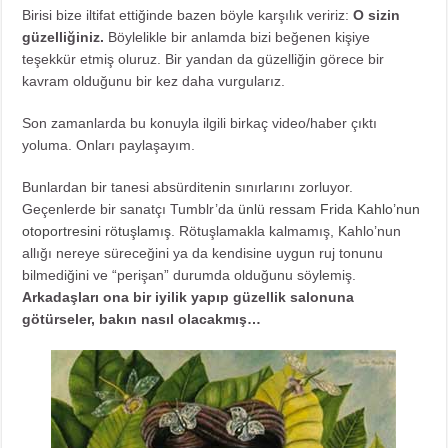
Birisi bize iltifat ettiğinde bazen böyle karşılık veririz:
O sizin
güzelliğiniz.
Böylelikle bir anlamda bizi beğenen kişiye
teşekkür etmiş oluruz. Bir yandan da güzelliğin görece bir
kavram olduğunu bir kez daha vurgularız.
Son zamanlarda bu konuyla ilgili birkaç video/haber çıktı
yoluma. Onları paylaşayım.
Bunlardan bir tanesi absürditenin sınırlarını zorluyor.
Geçenlerde bir sanatçı Tumblr’da
ünlü ressam Frida Kahlo’nun
otoportresini rötuşlamış
. Rötuşlamakla kalmamış, Kahlo’nun
allığı nereye süreceğini ya da kendisine uygun ruj tonunu
bilmediğini ve “perişan” durumda olduğunu söylemiş.
Arkadaşları ona bir iyilik yapıp güzellik salonuna
götürseler, bakın nasıl olacakmış…