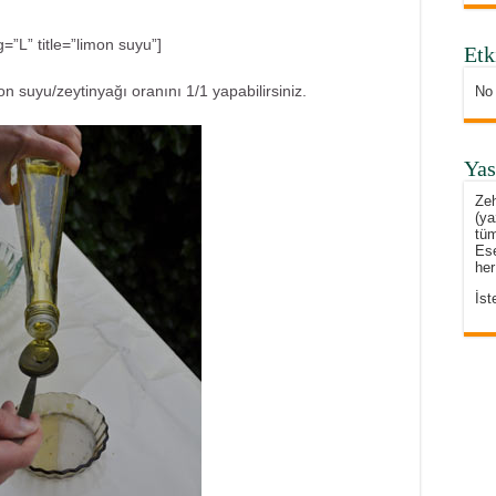
”L” title=”limon suyu”]
Etk
on suyu/zeytinyağı oranını 1/1 yapabilirsiniz.
No
Yas
Zeh
(ya
tüm
Ese
her
İst