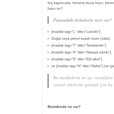
Kış kapımızda. Kimimiz buna hazır, kimimi
hazır mı?
Piyasadaki ürünlerin nesi var?
[madde tag=”L” title=”Lanolin”]
Doğal veya petrol esaslı mum (vaks)
[madde tag=”T” title=”Terebentin”]
[madde tag=”A” title=”Akasya zamkı”]
[madde tag=”E” title=”Etil alkol”]
ve [madde tag=”N” title=”Nafta”] (ve içe
Bu maddelerin ne işe yaradığını
zararlı etkilerini görmek için bu
Bizimkinde ne var?