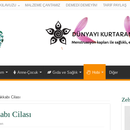
KILAVUZU
MALZEME ÇANTAMIZ
DEMEDİ DEMEYİN!
TARİF PAYLAŞ
kım
Anne-Çocuk
Gıda ve Sağlık
Hobi
Diğer
akkabı Cilası
Zeh
abı Cilası
ın