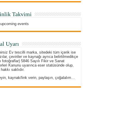
inlik Takvimi
 upcoming events
al Uyarı
irsiz Ev tescilli marka, sitedeki tüm içerik ise
zılar, çeviriler ve kaynağı ayrıca belirtilmedikçe
 fotoğraflar) 5846 Sayılı Fikir ve Sanat
rleri Kanunu uyarınca eser statüsünde olup,
 hakkı saklıdır.
eyin, kaynak/link verin, paylaşın, çoğalalım…