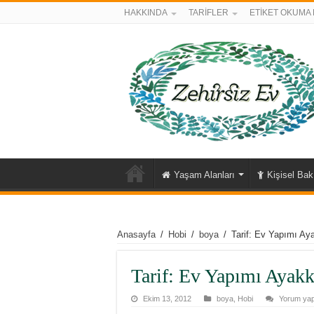
HAKKINDA
TARİFLER
ETİKET OKUMA 
Yaşam Alanları
Kişisel Ba
Anasayfa
/
Hobi
/
boya
/
Tarif: Ev Yapımı Ay
Tarif: Ev Yapımı Ayakk
Ekim 13, 2012
boya
,
Hobi
Yorum yap