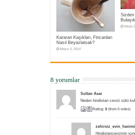
Sizden
Bulaşık 
Nisan 
Kararan Kaşıkları, Fincanları
Nasıl Beyazlatsak?
Mayıs 5, 2014
8 yorumlar
Sultan Asar
Neden hindistan cevizi sütü kul
Rating:
0
(from 0 votes)
zehirsiz_evin_hanim
Hindistancevizinin iç