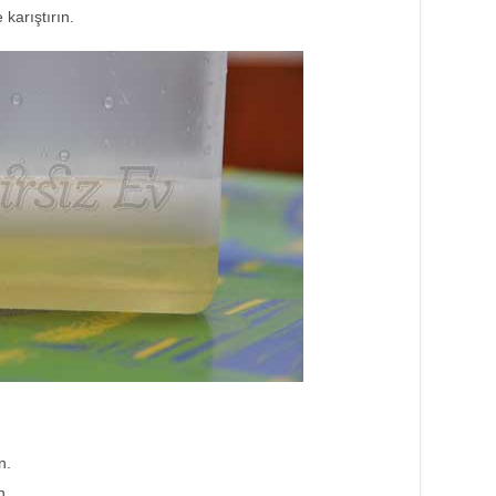
karıştırın.
n.
n.