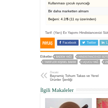
Kullanması çocuk oyuncağı
Bir daha marketten almam
Beğeni: 4.2/
5
(11 oy üzerinden)
Tarif: (Yarı) Ev Yapımı Hindistancevizi S
Facebook
Twitter
L
Paylaş
Etiketler
BADEM YAĞI
HINDISTANCEVIZI SÜT
TARIFLER KIŞISEL BAKIM
UÇUCU YAĞ
Z
Önceki
Bayramiç Tohum Takas ve Yerel
Ürünler Şenliği
İlgili Makaleler