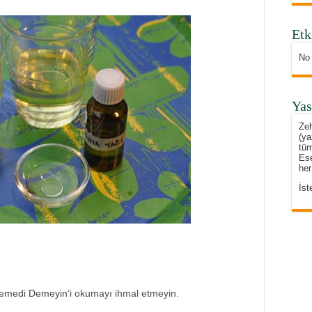
Etk
No
Yas
Zeh
(ya
tüm
Ese
her
İst
emedi Demeyin
‘i okumayı ihmal etmeyin.