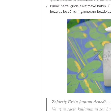
Birkaç hafta içinde tüketmeye bakın. Öz
bozulabileceği için, şampuanı buzdolabı
Zehirsiz Ev’in hanımı denedi…
Ve uzun saçta kullanımını zor bu