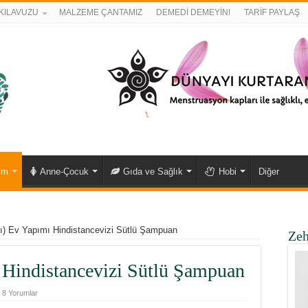
KILAVUZU
MALZEME ÇANTAMIZ
DEMEDİ DEMEYİN!
TARİF PAYLAŞ
ım
Anne-Çocuk
Gıda ve Sağlık
Hobi
Diğer
arı) Ev Yapımı Hindistancevizi Sütlü Şampuan
Zeh
ı Hindistancevizi Sütlü Şampuan
8 Yorumlar