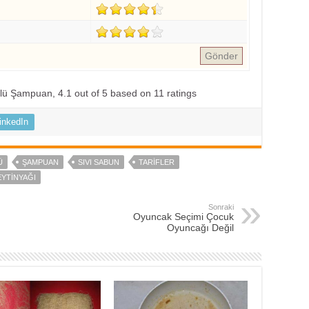
Gönder
ütlü Şampuan
,
4.1
out of
5
based on
11
ratings
inkedIn
Ü
ŞAMPUAN
SIVI SABUN
TARIFLER
EYTINYAĞI
Sonraki
Oyuncak Seçimi Çocuk
Oyuncağı Değil