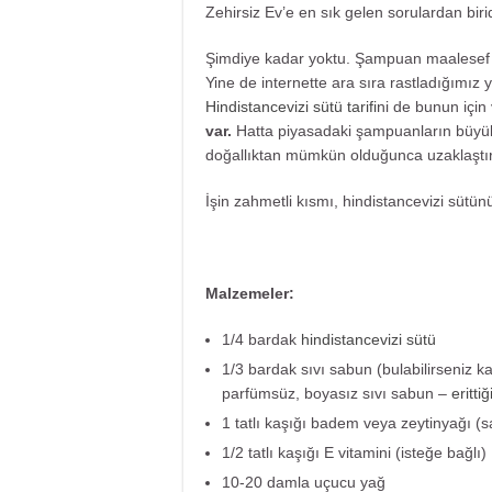
Zehirsiz Ev’e en sık gelen sorulardan biri
Şimdiye kadar yoktu. Şampuan maalesef e
Yine de internette ara sıra rastladığımız 
Hindistancevizi sütü tarifi
ni de bunun için
var.
Hatta piyasadaki şampuanların büyük
doğallıktan mümkün olduğunca uzaklaştırı
İşin zahmetli kısmı, hindistancevizi sütü
Malzemeler:
1/4 bardak
hindistancevizi sütü
1/3 bardak sıvı sabun (bulabilirseniz k
parfümsüz, boyasız sıvı sabun –
eritti
1 tatlı kaşığı badem veya zeytinyağı (sa
1/2 tatlı kaşığı E vitamini (isteğe bağlı)
10-20 damla uçucu yağ