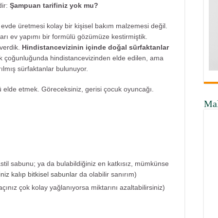
dir:
Şampuan tarifiniz yok mu?
vde üretmesi kolay bir kişisel bakım malzemesi değil.
yarı ev yapımı bir formülü gözümüze kestirmiştik.
 verdik.
Hindistancevizinin içinde doğal sürfaktanlar
 çoğunluğunda hindistancevizinden elde edilen, ama
lmış sürfaktanlar bulunuyor.
nü elde etmek. Göreceksiniz, gerisi çocuk oyuncağı.
Ma
astil sabunu; ya da bulabildiğiniz en katkısız, mümkünse
ğiniz kalıp bitkisel sabunla
r da olabilir sanırım)
çınız çok kolay yağlanıyorsa miktarını azaltabilirsiniz)