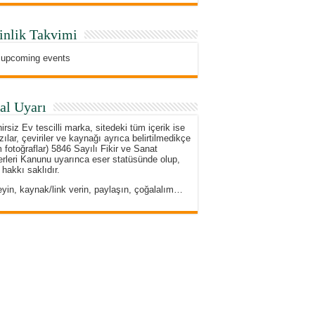
inlik Takvimi
 upcoming events
al Uyarı
irsiz Ev tescilli marka, sitedeki tüm içerik ise
zılar, çeviriler ve kaynağı ayrıca belirtilmedikçe
 fotoğraflar) 5846 Sayılı Fikir ve Sanat
rleri Kanunu uyarınca eser statüsünde olup,
 hakkı saklıdır.
eyin, kaynak/link verin, paylaşın, çoğalalım…