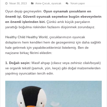
Nisan 30, 2013
Anne-Çocuk
,
oyuncak
Yorum yapın
Oyun deyip geçmeyelim.
Oyun oynamak çocukların en
önemli işi. Güvenli oyuncak seçmekse bugün ebeveynlerin
en önemli işlerinden biri.
Çünkü artık küçük parçaların
yarattığı boğulma riskinden fazlasını düşünmek zorundayız.
Healthy Child Healthy World
, çocuklarımızın oyuncak
dolaplarını hem kendileri hem de gezegenimiz için daha sağlıklı
hale getirmek için yapabileceklerimizi listelemiş. Ben de
naçizane birkaç fikrimi ekledim:
1. Doğalı seçin:
Masif ahşap (cilasız veya zehirsiz cilalı/boyalı)
ve organik tekstil (pamuk, yün, keçe) gibi doğal malzemelerden
yapılmış oyuncakları tercih edin.