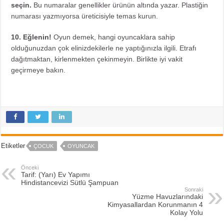
seçin.
Bu numaralar genellikler ürünün altında yazar. Plastiğin
numarası yazmıyorsa üreticisiyle temas kurun.
10. Eğlenin!
Oyun demek, hangi oyuncaklara sahip
olduğunuzdan çok elinizdekilerle ne yaptığınızla ilgili. Etrafı
dağıtmaktan, kirlenmekten çekinmeyin. Birlikte iyi vakit
geçirmeye bakın.
Etiketler
ÇOCUK
OYUNCAK
Önceki
Tarif: (Yarı) Ev Yapımı
Hindistancevizi Sütlü Şampuan
Sonraki
Yüzme Havuzlarındaki
Kimyasallardan Korunmanın 4
Kolay Yolu