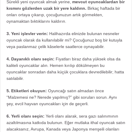
Sürekli yeni oyuncak almak yerine,
mevcut oyuncaklardan bir
kısmını gözlerden uzak bir yere kaldırın.
Birkaç haftada bir
onları ortaya çıkarıp, çocuğunuzun artık görmekten,
oynamaktan bıktıklarını kaldırın.
3. Yeni işlevler verin:
Halihazırda elinizde bulunan nesneler
oyuncak olarak da kullanılabilir mi? Çocuğunuz boş bir kutuyla
veya paslanmaz çelik kâselerle saatlerce oynayabilir.
4. Dayanıklı olanı seçin:
Fiyatları biraz daha yüksek olsa da
kaliteli oyuncaklar alın. Hemen kırılıp dökülmeyen bu
oyuncaklar sonradan daha küçük çocuklara devredilebilir; hatta
satılabilir.
5. Etiketleri okuyun:
Oyuncağı satın almadan önce
“Malzemesi ne? Nerede yapılmış?” gibi soruları sorun. Aynı
şey, evcil hayvan oyuncakları için de geçerli.
6. Yerli olanı seçin:
Yerli olanı alarak, sera gazı salınımının
azaltılmasına katkıda bulunun. Eğer mutlaka ithal oyuncak satın
alacaksanız, Avrupa, Kanada veya Japonya menşeili olanları