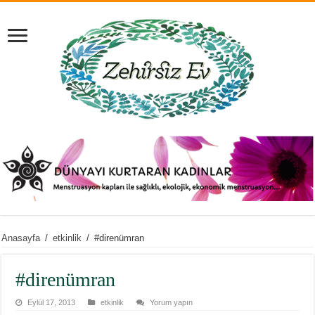
Anasayfa
/
etkinlik
/
#direnümran
#direnümran
Eylül 17, 2013
etkinlik
Yorum yapın