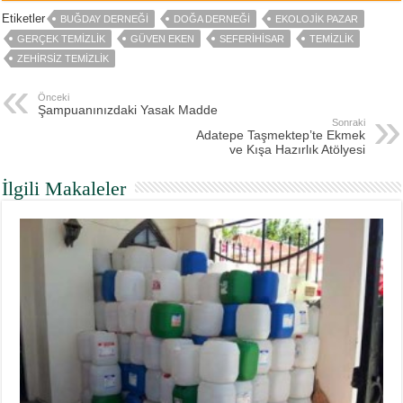
Etiketler
BUĞDAY DERNEĞI
DOĞA DERNEĞI
EKOLOJIK PAZAR
GERÇEK TEMIZLIK
GÜVEN EKEN
SEFERIHISAR
TEMIZLIK
ZEHIRSIZ TEMIZLIK
Önceki
Şampuanınızdaki Yasak Madde
Sonraki
Adatepe Taşmektep’te Ekmek
ve Kışa Hazırlık Atölyesi
İlgili Makaleler