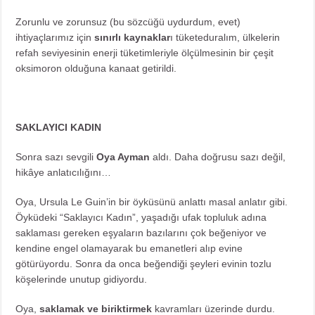
Zorunlu ve zorunsuz (bu sözcüğü uydurdum, evet)
ihtiyaçlarımız için
sınırlı kaynaklar
ı tüketeduralım, ülkelerin
refah seviyesinin enerji tüketimleriyle ölçülmesinin bir çeşit
oksimoron olduğuna kanaat getirildi.
SAKLAYICI KADIN
Sonra sazı sevgili
Oya Ayman
aldı. Daha doğrusu sazı değil,
hikâye anlatıcılığını…
Oya, Ursula Le Guin’in bir öyküsünü anlattı masal anlatır gibi.
Öyküdeki “Saklayıcı Kadın”, yaşadığı ufak topluluk adına
saklaması gereken eşyaların bazılarını çok beğeniyor ve
kendine engel olamayarak bu emanetleri alıp evine
götürüyordu. Sonra da onca beğendiği şeyleri evinin tozlu
köşelerinde unutup gidiyordu.
Oya,
saklamak ve biriktirmek
kavramları üzerinde durdu.