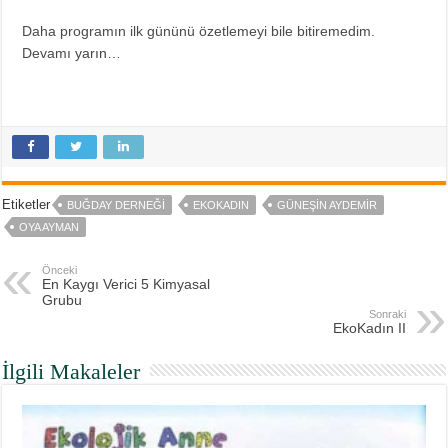
Daha programın ilk gününü özetlemeyi bile bitiremedim.
Devamı
yarın
…
Etiketler
BUĞDAY DERNEĞI
EKOKADIN
GÜNEŞIN AYDEMIR
OYA AYMAN
Önceki
En Kaygı Verici 5 Kimyasal
Grubu
Sonraki
EkoKadın II
İlgili Makaleler