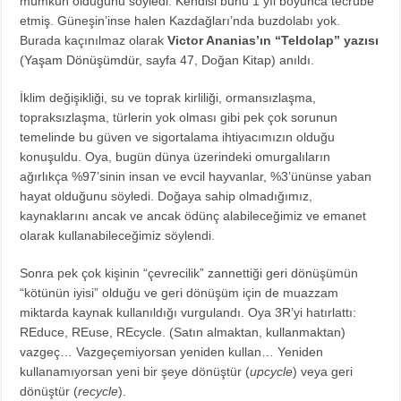
mümkün olduğunu söyledi. Kendisi bunu 1 yıl boyunca tecrübe
etmiş. Güneşin’inse halen Kazdağları’nda buzdolabı yok.
Burada kaçınılmaz olarak
Victor Ananias’ın “Teldolap” yazısı
(
Yaşam Dönüşümdür
, sayfa 47, Doğan Kitap) anıldı.
İklim değişikliği, su ve toprak kirliliği, ormansızlaşma,
topraksızlaşma, türlerin yok olması gibi pek çok sorunun
temelinde bu güven ve sigortalama ihtiyacımızın olduğu
konuşuldu. Oya, bugün dünya üzerindeki omurgalıların
ağırlıkça %97’sinin insan ve evcil hayvanlar, %3’ününse yaban
hayat olduğunu söyledi. Doğaya sahip olmadığımız,
kaynaklarını ancak ve ancak ödünç alabileceğimiz ve emanet
olarak kullanabileceğimiz söylendi.
Sonra pek çok kişinin “çevrecilik” zannettiği geri dönüşümün
“kötünün iyisi” olduğu ve geri dönüşüm için de muazzam
miktarda kaynak kullanıldığı vurgulandı. Oya 3R’yi hatırlattı:
REduce, REuse, REcycle. (Satın almaktan, kullanmaktan)
vazgeç… Vazgeçemiyorsan yeniden kullan… Yeniden
kullanamıyorsan yeni bir şeye dönüştür (
upcycle
) veya geri
dönüştür (
recycle
).