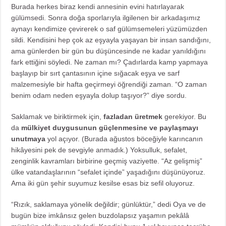
Burada herkes biraz kendi annesinin evini hatırlayarak
gülümsedi. Sonra doğa sporlarıyla ilgilenen bir arkadaşımız
aynayı kendimize çevirerek o saf gülümsemeleri yüzümüzden
sildi. Kendisini hep çok az eşyayla yaşayan bir insan sandığını,
ama günlerden bir gün bu düşüncesinde ne kadar yanıldığını
fark ettiğini söyledi. Ne zaman mı? Çadırlarda kamp yapmaya
başlayıp bir sırt çantasının içine sığacak eşya ve sarf
malzemesiyle bir hafta geçirmeyi öğrendiği zaman. “O zaman
benim odam neden eşyayla dolup taşıyor?” diye sordu.
Saklamak ve biriktirmek için,
fazladan üretmek
gerekiyor. Bu
da
mülkiyet duygusunun güçlenmesine ve paylaşmayı
unutmaya
yol açıyor. (Burada ağustos böceğiyle karıncanın
hikâyesini pek de sevgiyle anmadık.) Yoksulluk, sefalet,
zenginlik kavramları birbirine geçmiş vaziyette. “Az gelişmiş”
ülke vatandaşlarının “sefalet içinde” yaşadığını düşünüyoruz.
Ama iki gün şehir suyumuz kesilse esas biz sefil oluyoruz.
“Rızık, saklamaya yönelik değildir; günlüktür,” dedi Oya ve de
bugün bize imkânsız gelen buzdolapsız yaşamın pekâlâ