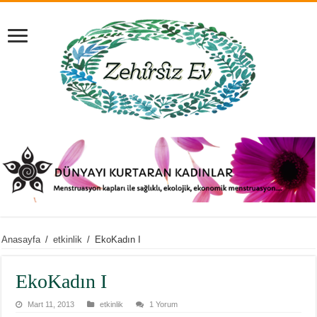
Anasayfa
/
etkinlik
/
EkoKadın I
EkoKadın I
Mart 11, 2013
etkinlik
1 Yorum