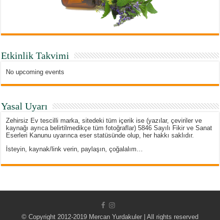
Etkinlik Takvimi
No upcoming events
Yasal Uyarı
Zehirsiz Ev tescilli marka, sitedeki tüm içerik ise (yazılar, çeviriler ve
kaynağı ayrıca belirtilmedikçe tüm fotoğraflar) 5846 Sayılı Fikir ve Sanat
Eserleri Kanunu uyarınca eser statüsünde olup, her hakkı saklıdır.
İsteyin, kaynak/link verin, paylaşın, çoğalalım…
© Copyright 2012-2019 Mercan Yurdakuler | All rights reserved