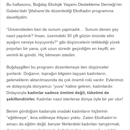
Bu haftasonu,
Buğday Ekolojik Yaşamı Destekleme Derneği
‘nin
Galata’daki Şifahane’de düzenlediği
EkoKadın
programına
davetliydim.
“Üniversiteden beri de sunum yapmadık… Sunum denen şey
nasıl yapılırdı? İnsan, üzerindeki 30 çift gözün önünde elini
ayağını nereye koyuyordu?” gibi düşüncelerin tetiklediği yürek
pırpırları bir yana, çok uzun süredir geçirdiğim en keyifli, en
verimli iki gündü. Hiç bitmesin istedim.
Buğdaygilleri bu programı düzenlemeye iten düşünceler
şunlardı: Doğanın, toprağın bilgisini taşıyan kadınların,
geleneklerin aktarılmasında da çok önemli rolü vardır. Evlerimizi
ve dolayısıyla dünyamızı “yuva” haline getiren, kadınlardır.
Dolayısıyla
kadınlar sadece üretimi değil, tüketimi de
şekillendirirler.
Kadınlar nasıl isterlerse dünya öyle bir yer olur!
Benim gördüğüm kadarıyla oradaki kadınların hiçbirinin
“eğitilmeye”, ikna edilmeye ihtiyacı yoktu. Zaten EkoKadın’ın
amacı da eğitim değil, benzer fikirlerdeki kadınları tanıştırmak,