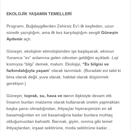
EKOLOJİK YAŞAMIN TEMELLERİ
Programı, Buğdaygillerden Zehirsiz Ev’i ilk keşfeden, uzun
süredir yazıştığım, ama ilk kez karşılaştığım sevgili
Güneşin
Aydemir
açtı.
Güneşin, ekolojinin etimolojisinden işe başlayarak,
eko
nun
Yunanca “ev” anlamına gelen
oikos
tan geldiğini açıkladı.
Loji
kısmıysa “bilgi” demek, malum. Ekolojiyi,
“Ev bilgisi ve
farkındalığıyla yaşam
” olarak tanımladı. (Buradaki evi tabii ki
bina olarak değil, yuva olarak, habitat olarak düşünmek
gerekiyor.)
Güneşin,
toprak, su, hava ve ısı
nın ilişkisiyle devam etti.
İnsanın bunları malzeme olarak kullanarak üretim yapmaktan
başka şansı olmadığından, ihtiyaçlar hiyerarşimizin en alt
basamağından en üst basamağına kadar bunlara muhtaç
olduğumuzdan bahsetti. Barınak, giyim, ısınma gibi temel
ihtiyaçlardan, inşaat sektörüne, moda sektörüne kadar…