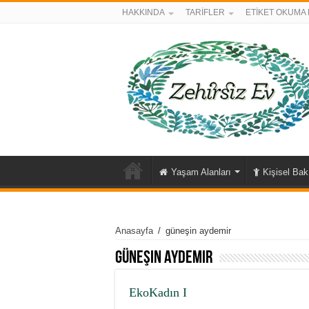
HAKKINDA
TARİFLER
ETİKET OKUMA 
Yaşam Alanları
Kişisel Ba
Anasayfa
/
güneşin aydemir
güneşin aydemir
EkoKadın I