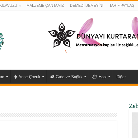
KILAVUZU
MALZEME ÇANTAMIZ
DEMEDİ DEMEYİN!
TARİF PAYLAŞ
kım
Anne-Çocuk
Gıda ve Sağlık
Hobi
Diğer
Zeh