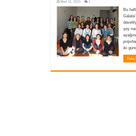
Mart 11, 2013
1
Bu haf
Galata’
davetl
şey nas
ayağını
pırpırl
iki gün
Daha 