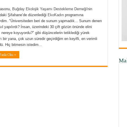
tasonu,
Buğday Ekolojik Yaşamı Destekleme Derneği
'nin
daki Şifahane’de düzenlediği
EkoKadın
programına
iydim. "Üniversiteden beri de sunum yapmadık... Sunum denen
ıl yapılırdı? İnsan, üzerindeki 30 çift gözün önünde elini
 nereye koyuyordu?" gibi düşüncelerin tetiklediği yürek
arı bir yana, çok uzun süredir geçirdiğim en keyifli, en verimli
dü. Hiç bitmesin istedim...
Fazla Oku »
Ma