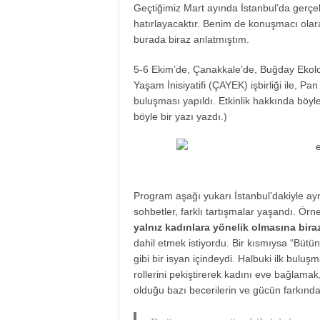
Geçtiğimiz Mart ayında İstanbul’da gerçe
hatırlayacaktır. Benim de konuşmacı ola
burada
biraz anlatmıştım.
5-6 Ekim’de, Çanakkale’de,
Buğday Ekolo
Yaşam İnisiyatifi
(ÇAYEK) işbirliği ile, Pan
buluşması yapıldı. Etkinlik hakkında
böyl
böyle
bir yazı yazdı.)
Program aşağı yukarı İstanbul’dakiyle aynıy
sohbetler, farklı tartışmalar yaşandı. Ör
yalnız kadınlara yönelik olmasına biraz
dahil etmek istiyordu. Bir kısmıysa “Büt
gibi bir isyan içindeydi. Halbuki ilk bulu
rollerini pekiştirerek kadını eve bağlamak
olduğu bazı becerilerin ve gücün farkınd