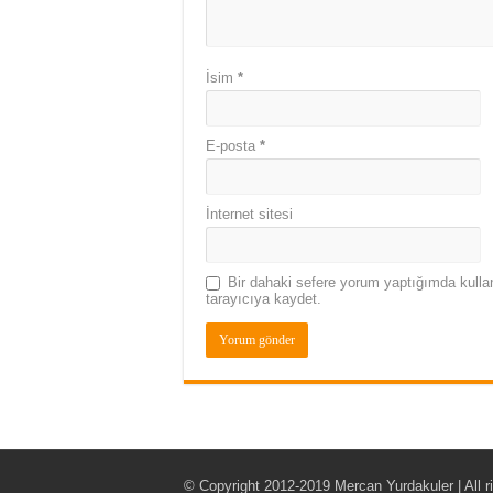
İsim
*
E-posta
*
İnternet sitesi
Bir dahaki sefere yorum yaptığımda kulla
tarayıcıya kaydet.
© Copyright 2012-2019 Mercan Yurdakuler | All r