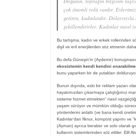
Doğanın, toprağın bilgisini taşı
çok önemli rolü vardır. Evlerimi
getiren, kadınlardır. Dolayısıyla
şekillendirirler. Kadınlar nasıl i
Bu tartışma, kadın ve erkek rollerinden 
dişil ve eril enerjilerden söz etmenin da
Bu defa Güneşin’in (Aydemir) konuşmasın
ekosistemin kendi kendini onarabilme 
bunu yaparken bir de yutakları dolduruyor
Bunun dışında, eski bir reklam yazarı ol
hayatımızdan çıkarmaya çalıştığımız mark
sisteme hizmet etmekten” nasıl vazgeçtiği
yaşam sürüyor ve mümkün olduğu sürece 
yöntemlerini anlattı (ve bana kendi üretim
Kadınlar
‘dan İlknur, kompost yapımı ve “k
(Ayman) ayrıca beraber ve solo olarak gı
kullanım sistemlerinden söz ettiler.
Elif Al