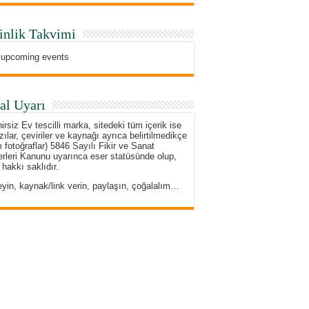
inlik Takvimi
 upcoming events
al Uyarı
irsiz Ev tescilli marka, sitedeki tüm içerik ise
zılar, çeviriler ve kaynağı ayrıca belirtilmedikçe
 fotoğraflar) 5846 Sayılı Fikir ve Sanat
rleri Kanunu uyarınca eser statüsünde olup,
 hakkı saklıdır.
eyin, kaynak/link verin, paylaşın, çoğalalım…