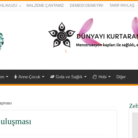
KILAVUZU
MALZEME ÇANTAMIZ
DEMEDİ DEMEYİN!
TARİF PAYLAŞ
kım
Anne-Çocuk
Gıda ve Sağlık
Hobi
Diğer
uşması
Zeh
uluşması