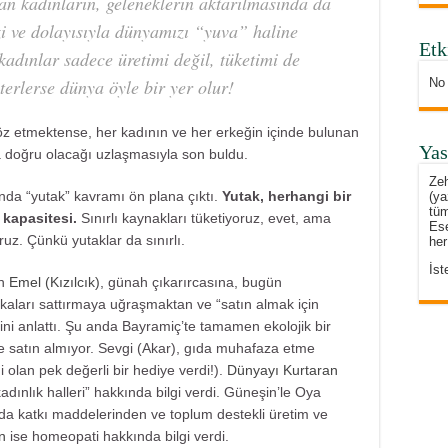
yan kadınların, geleneklerin aktarılmasında da
zi ve dolayısıyla dünyamızı “yuva” haline
Etk
 kadınlar sadece üretimi değil, tüketimi de
sterlerse dünya öyle bir yer olur!
No
söz etmektense, her kadının ve her erkeğin içinde bulunan
Yas
ha doğru olacağı uzlaşmasıyla son buldu.
Zeh
da “yutak” kavramı ön plana çıktı.
Yutak, herhangi bir
(ya
tüm
kapasitesi.
Sınırlı kaynakları tüketiyoruz, evet, ama
Ese
uz. Çünkü yutaklar da sınırlı.
her
İst
an
Emel (Kızılcık)
, günah çıkarırcasına, bugün
aları sattırmaya uğraşmaktan ve “satın almak için
ni anlattı. Şu anda Bayramiç’te tamamen ekolojik bir
satın almıyor. Sevgi (Akar), gıda muhafaza etme
i olan pek değerli bir hediye verdi!).
Dünyayı Kurtaran
adınlık halleri” hakkında bilgi verdi. Güneşin’le Oya
da katkı maddelerinden ve toplum destekli üretim ve
ın
ise homeopati hakkında bilgi verdi.