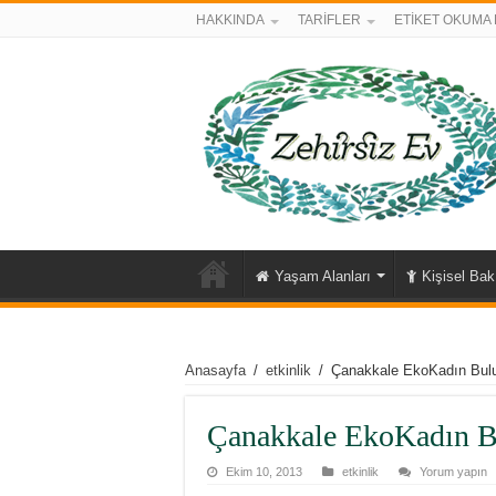
HAKKINDA
TARİFLER
ETİKET OKUMA 
Yaşam Alanları
Kişisel Ba
Anasayfa
/
etkinlik
/
Çanakkale EkoKadın Bul
Çanakkale EkoKadın B
Ekim 10, 2013
etkinlik
Yorum yapın