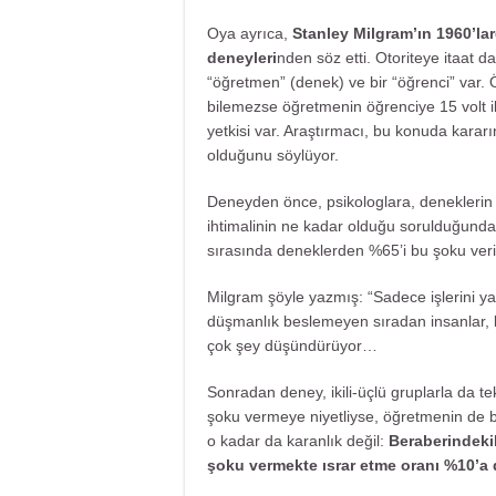
Oya ayrıca,
Stanley Milgram’ın 1960’lar
deneyleri
nden söz etti. Otoriteye itaat da
“öğretmen” (denek) ve bir “öğrenci” var.
bilemezse öğretmenin öğrenciye 15 volt il
yetkisi var. Araştırmacı, bu konuda kara
olduğunu söylüyor.
Deneyden önce, psikologlara, denekleri
ihtimalinin ne kadar olduğu sorulduğunda %
sırasında deneklerden %65’i bu şoku veri
Milgram şöyle yazmış: “Sadece işlerini ya
düşmanlık beslemeyen sıradan insanlar, kor
çok şey düşündürüyor…
Sonradan deney, ikili-üçlü gruplarla da 
şoku vermeye niyetliyse, öğretmenin de bu
o kadar da karanlık değil:
Beraberindekil
şoku vermekte ısrar etme oranı %10’a