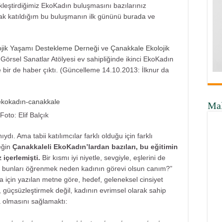
kleştirdiğimiz EkoKadın buluşmasını bazılarınız
rak katıldığım bu buluşmanın ilk gününü
burada
ve
jik Yaşamı Destekleme Derneği
ve
Çanakkale Ekolojik
 Görsel Sanatlar Atölyesi ev sahipliğinde ikinci EkoKadın
e
bir de haber çıktı. (Güncelleme 14.10.2013: İlknur da
Ma
Foto: Elif Balçık
dı. Ama tabii katılımcılar farklı olduğu için farklı
neğin
Çanakkaleli EkoKadın’lardan bazıları, bu eğitimin
 içerlemişti.
Bir kısmı iyi niyetle, sevgiyle, eşlerini de
ün bunları öğrenmek neden kadının görevi olsun canım?”
şma için yazılan metne göre, hedef, geleneksel cinsiyet
, güçsüzleştirmek değil, kadının evrimsel olarak sahip
a olmasını sağlamaktı: