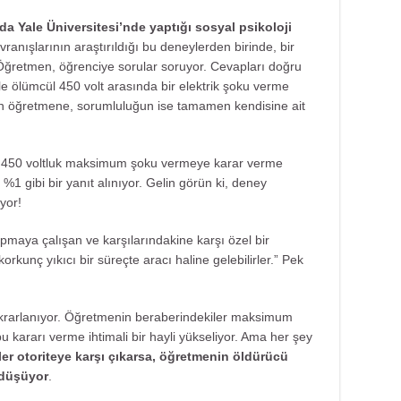
da Yale Üniversitesi’nde yaptığı sosyal psikoloji
vranışlarının araştırıldığı bu deneylerden birinde, bir
 Öğretmen, öğrenciye sorular soruyor. Cevapları doğru
e ölümcül 450 volt arasında bir elektrik şoku verme
rın öğretmene, sorumluluğun ise tamamen kendisine ait
n 450 voltluk maksimum şoku vermeye karar verme
1 gibi bir yanıt alınıyor. Gelin görün ki, deney
yor!
pmaya çalışan ve karşılarındakine karşı özel bir
kunç yıkıcı bir süreçte aracı haline gelebilirler.” Pek
tekrarlanıyor. Öğretmenin beraberindekiler maksimum
 kararı verme ihtimali bir hayli yükseliyor. Ama her şey
er otoriteye karşı çıkarsa, öğretmenin öldürücü
 düşüyor
.