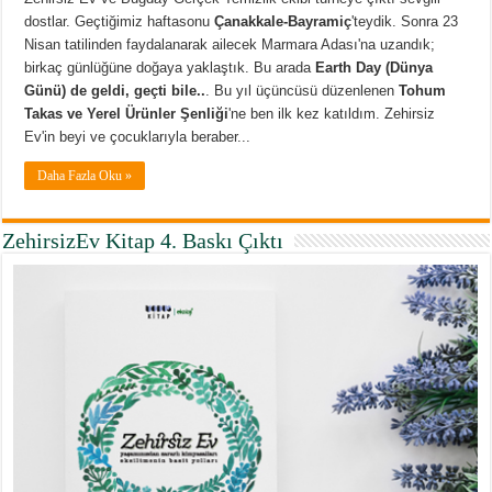
dostlar. Geçtiğimiz haftasonu
Çanakkale-Bayramiç
'teydik. Sonra 23
Nisan tatilinden faydalanarak ailecek Marmara Adası'na uzandık;
birkaç günlüğüne doğaya yaklaştık. Bu arada
Earth Day (Dünya
Günü) de geldi, geçti bile..
. Bu yıl üçüncüsü düzenlenen
Tohum
Takas ve Yerel Ürünler Şenliği
'ne ben ilk kez katıldım. Zehirsiz
Ev'in beyi ve çocuklarıyla beraber...
Daha Fazla Oku »
ZehirsizEv Kitap 4. Baskı Çıktı