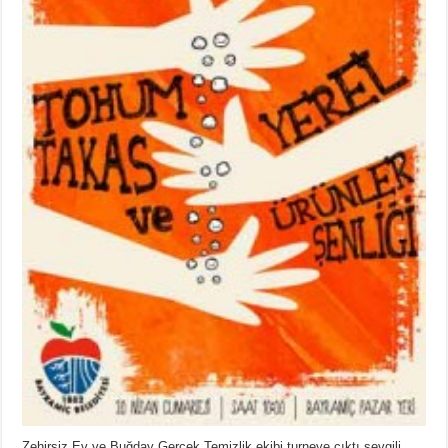
Zehirsiz Ev ve Buğday Gerçek Temizlik ekibi turneye çıktı sevgili