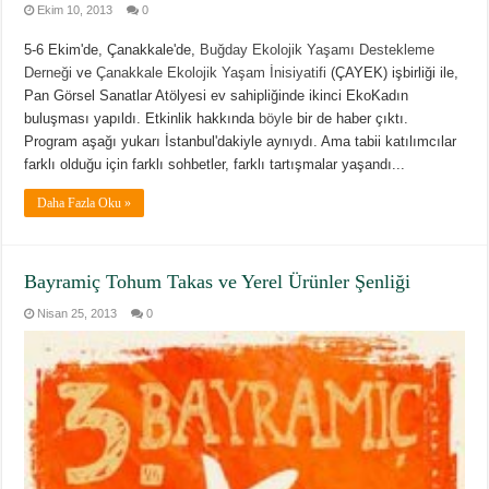
Ekim 10, 2013
0
5-6 Ekim'de, Çanakkale'de,
Buğday Ekolojik Yaşamı Destekleme
Derneği
ve
Çanakkale Ekolojik Yaşam İnisiyatifi
(ÇAYEK) işbirliği ile,
Pan Görsel Sanatlar Atölyesi ev sahipliğinde ikinci EkoKadın
buluşması yapıldı. Etkinlik hakkında
böyle
bir de haber çıktı.
Program aşağı yukarı İstanbul'dakiyle aynıydı. Ama tabii katılımcılar
farklı olduğu için farklı sohbetler, farklı tartışmalar yaşandı...
Daha Fazla Oku »
Bayramiç Tohum Takas ve Yerel Ürünler Şenliği
Nisan 25, 2013
0