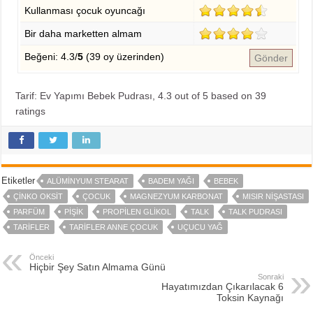
Kullanması çocuk oyuncağı
Bir daha marketten almam
Beğeni: 4.3/
5
(39 oy üzerinden)
Gönder
Tarif: Ev Yapımı Bebek Pudrası
,
4.3
out of
5
based on
39
ratings
Etiketler
ALÜMINYUM STEARAT
BADEM YAĞI
BEBEK
ÇINKO OKSIT
ÇOCUK
MAGNEZYUM KARBONAT
MISIR NIŞASTASI
PARFÜM
PIŞIK
PROPILEN GLIKOL
TALK
TALK PUDRASI
TARIFLER
TARIFLER ANNE ÇOCUK
UÇUCU YAĞ
Önceki
Hiçbir Şey Satın Almama Günü
Sonraki
Hayatımızdan Çıkarılacak 6
Toksin Kaynağı