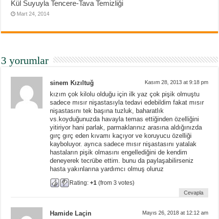
Kül Suyuyla Tencere-Tava Temizliği
Mart 24, 2014
3 yorumlar
sinem Kızıltuğ
Kasım 28, 2013 at 9:18 pm
kızım çok kilolu olduğu için ilk yaz çok pişik olmuştu
sadece mısır nişastasıyla tedavi edebildim fakat mısır
nişastasını tek başına tuzluk, baharatlık
vs.koyduğunuzda havayla temas ettiğinden özelliğini
yitiriyor hani parlak, parmaklarınız arasına aldığınızda
gırç gırç eden kıvamı kaçıyor ve koruyucu özelliği
kayboluyor. ayrıca sadece mısır nişastasını yatalak
hastaların pişik olmasını engellediğini de kendim
deneyerek tecrübe ettim. bunu da paylaşabilirseniz
hasta yakınlarına yardımcı olmuş oluruz
Rating:
+1
(from 3 votes)
Cevapla
Hamide Laçin
Mayıs 26, 2018 at 12:12 am