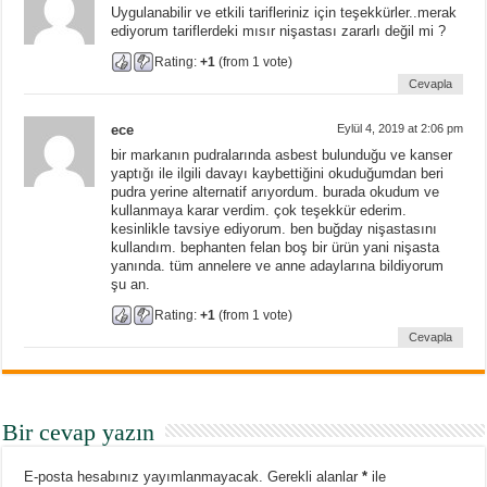
Uygulanabilir ve etkili tarifleriniz için teşekkürler..merak
ediyorum tariflerdeki mısır nişastası zararlı değil mi ?
Rating:
+1
(from 1 vote)
Cevapla
ece
Eylül 4, 2019 at 2:06 pm
bir markanın pudralarında asbest bulunduğu ve kanser
yaptığı ile ilgili davayı kaybettiğini okuduğumdan beri
pudra yerine alternatif arıyordum. burada okudum ve
kullanmaya karar verdim. çok teşekkür ederim.
kesinlikle tavsiye ediyorum. ben buğday nişastasını
kullandım. bephanten felan boş bir ürün yani nişasta
yanında. tüm annelere ve anne adaylarına bildiyorum
şu an.
Rating:
+1
(from 1 vote)
Cevapla
Bir cevap yazın
E-posta hesabınız yayımlanmayacak.
Gerekli alanlar
*
ile