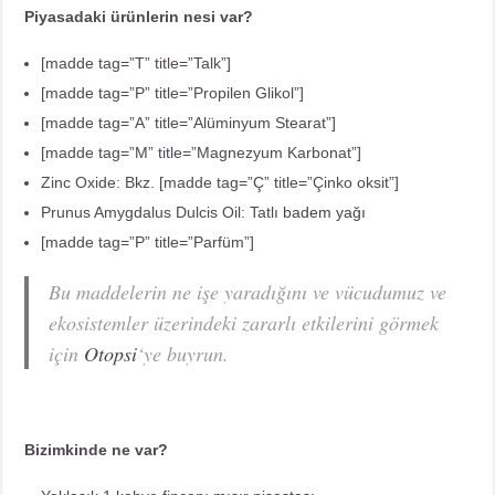
Piyasadaki ürünlerin nesi var?
[madde tag=”T” title=”Talk”]
[madde tag=”P” title=”Propilen Glikol”]
[madde tag=”A” title=”Alüminyum Stearat”]
[madde tag=”M” title=”Magnezyum Karbonat”]
Zinc Oxide: Bkz. [madde tag=”Ç” title=”Çinko oksit”]
Prunus Amygdalus Dulcis Oil: Tatlı
badem yağı
[madde tag=”P” title=”Parfüm”]
Bu maddelerin ne işe yaradığını ve vücudumuz ve
ekosistemler üzerindeki zararlı etkilerini görmek
için
Otopsi
‘ye buyrun.
Bizimkinde ne var?