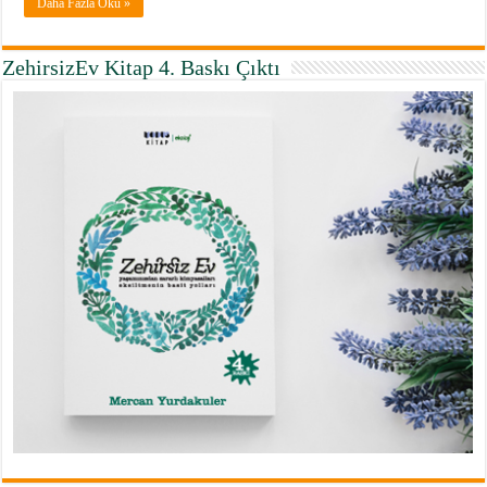
Daha Fazla Oku »
ZehirsizEv Kitap 4. Baskı Çıktı