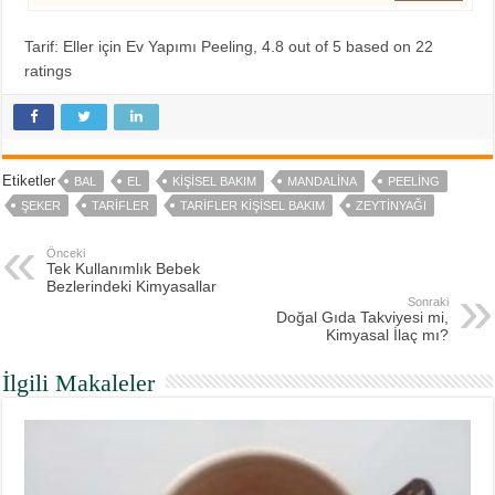
Tarif: Eller için Ev Yapımı Peeling
,
4.8
out of
5
based on
22
ratings
Etiketler
BAL
EL
KIŞISEL BAKIM
MANDALINA
PEELING
ŞEKER
TARIFLER
TARIFLER KIŞISEL BAKIM
ZEYTINYAĞI
Önceki
Tek Kullanımlık Bebek
Bezlerindeki Kimyasallar
Sonraki
Doğal Gıda Takviyesi mi,
Kimyasal İlaç mı?
İlgili Makaleler