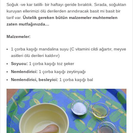
Soğuk -ve kar tatilli- bir haftayı geride bıraktık. Sırada, soğuktan
kuruyan ellerimizi ölü derilerden arındıracak basit mi basit bir
tarif var.
Üstelik gereken bütün malzemeler muhtemelen
zaten mutfağınızda…
Malzemeler:
1 çorba kaşığı mandalina suyu (C vitamini cildi ağartır, meyve
asitleri ölü derileri kaldırır)
Soyucu:
1 çorba kaşığı toz
şeker
Nemlendirici:
1 çorba kaşığı
zeytinyağı
Nemlendirici, besleyici:
1 çorba kaşığı
bal