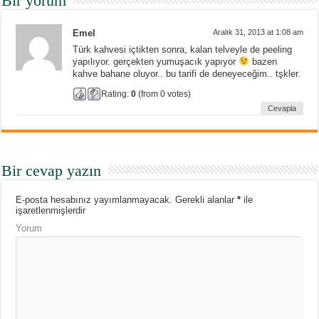
Bir yorum
Emel
Aralık 31, 2013 at 1:08 am
Türk kahvesi içtikten sonra, kalan telveyle de peeling
yapılıyor. gerçekten yumuşacık yapıyor
bazen
kahve bahane oluyor.. bu tarifi de deneyeceğim.. tşkler.
Rating:
0
(from 0 votes)
Cevapla
Bir cevap yazın
E-posta hesabınız yayımlanmayacak.
Gerekli alanlar
*
ile
işaretlenmişlerdir
Yorum