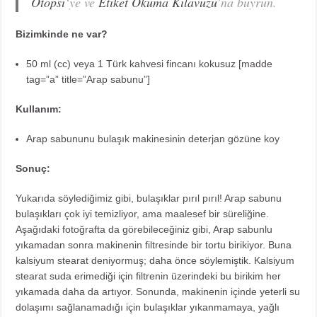
Otopsi
‘ye ve
Etiket Okuma Kılavuzu
’na buyrun.
Bizimkinde ne var?
50 ml (cc) veya 1 Türk kahvesi fincanı kokusuz [madde
tag=”a” title=”Arap sabunu”]
Kullanım:
Arap sabununu bulaşık makinesinin deterjan gözüne koy
Sonuç:
Yukarıda söylediğimiz gibi, bulaşıklar pırıl pırıl! Arap sabunu
bulaşıkları çok iyi temizliyor, ama maalesef bir süreliğine.
Aşağıdaki fotoğrafta da görebileceğiniz gibi, Arap sabunlu
yıkamadan sonra makinenin filtresinde bir tortu birikiyor. Buna
kalsiyum stearat deniyormuş;
daha önce söylemiştik
. Kalsiyum
stearat suda erimediği için filtrenin üzerindeki bu birikim her
yıkamada daha da artıyor. Sonunda, makinenin içinde yeterli su
dolaşımı sağlanamadığı için bulaşıklar yıkanmamaya, yağlı