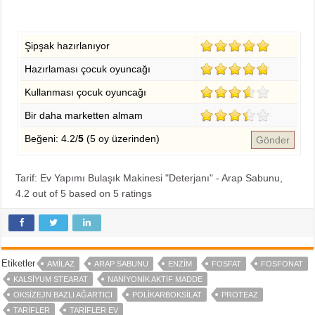
Şipşak hazırlanıyor
Hazırlaması çocuk oyuncağı
Kullanması çocuk oyuncağı
Bir daha marketten almam
Beğeni: 4.2/
5
(5 oy üzerinden)
Gönder
Tarif: Ev Yapımı Bulaşık Makinesi "Deterjanı" - Arap Sabunu
,
4.2
out of
5
based on
5
ratings
Etiketler
AMILAZ
ARAP SABUNU
ENZIM
FOSFAT
FOSFONAT
KALSIYUM STEARAT
NANIYONIK AKTIF MADDE
OKSIZEJN BAZLI AĞARTICI
POLIKARBOKSILAT
PROTEAZ
TARIFLER
TARIFLER EV