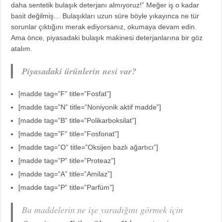
daha sentetik bulaşık deterjanı almıyoruz!” Meğer iş o kadar
basit değilmiş… Bulaşıkları uzun süre böyle yıkayınca ne tür
sorunlar çıktığını merak ediyorsanız, okumaya devam edin.
Ama önce, piyasadaki bulaşık makinesi deterjanlarına bir göz
atalım.
Piyasadaki ürünlerin nesi var?
[madde tag=”F” title=”Fosfat”]
[madde tag=”N” title=”Noniyonik aktif madde”]
[madde tag=”B” title=”Polikarboksilat”]
[madde tag=”F” title=”Fosfonat”]
[madde tag=”O” title=”Oksijen bazlı ağartıcı”]
[madde tag=”P” title=”Proteaz”]
[madde tag=”A” title=”Amilaz”]
[madde tag=”P” title=”Parfüm”]
Bu maddelerin ne işe yaradığını görmek için