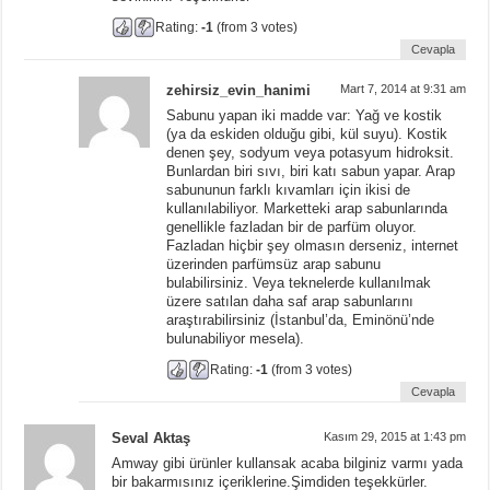
Rating:
-1
(from 3 votes)
Cevapla
zehirsiz_evin_hanimi
Mart 7, 2014 at 9:31 am
Sabunu yapan iki madde var: Yağ ve kostik
(ya da eskiden olduğu gibi, kül suyu). Kostik
denen şey, sodyum veya potasyum hidroksit.
Bunlardan biri sıvı, biri katı sabun yapar. Arap
sabununun farklı kıvamları için ikisi de
kullanılabiliyor. Marketteki arap sabunlarında
genellikle fazladan bir de parfüm oluyor.
Fazladan hiçbir şey olmasın derseniz, internet
üzerinden parfümsüz arap sabunu
bulabilirsiniz. Veya teknelerde kullanılmak
üzere satılan daha saf arap sabunlarını
araştırabilirsiniz (İstanbul’da, Eminönü’nde
bulunabiliyor mesela).
Rating:
-1
(from 3 votes)
Cevapla
Seval Aktaş
Kasım 29, 2015 at 1:43 pm
Amway gibi ürünler kullansak acaba bilginiz varmı yada
bir bakarmısınız içeriklerine.Şimdiden teşekkürler.