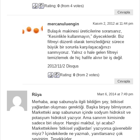
Rating:
0
(from 4 votes)
Cevapla
mercanuluengin
Kasım 2, 2012 at 11:44 pm
Bulaşık makinesi üreticilerine sorarsanız,
“Kesinlikle kullanmayın,” diyeceklerdir. Biz
filtreyi düzenli olarak temizlediğiniz sürece
büyük bir sorunla karşılaşacağınızı
sanmıyoruz. Yalnız o hale gelen filtreyi
temizlemek de hiç hafife alınır bir iş değil.
2012/11/2 Disqus
Rating:
0
(from 2 votes)
Cevapla
Rüya
Mart 6, 2014 at 7:49 pm
Merhaba, arap sabunuyla ilgili bildiğim şey, bitkisel
yağlardan oluşması gerektiği. Başka birşey bilmiyorum.
Marketteki arap sabununun içinde sodyum hidroksit ve
potasyum hidroksit yazıyor. Ama sanırım kimisinde
sadece biri oluyor. Hangisi makbul, iyi acaba?
Markettekilere ‘bitkisel yağlardan’ yazıyorsa güvenebilir
miyiz? İçindekilerde ne yazmalı, yanıtlarsanız çok
sevinirim. Teşekkürler