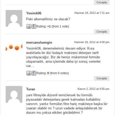
Cevapla
Yesimk06
Haziran 18, 2012 at 7:11 am
Peki alternatifimiz ne olacak?
Rating:
+1
(from 1 vote)
Cevapla
mercanuluengin
Haziran 18, 2012 at 4:08 pm
Yesimk06, denemelerimiz devam ediyor. Kısa
aralıklarla bir dizi bulaşık makinesi deterjanı tarifi
yayınlayacağız. Biz de henüz mükemmel formüle
ulaşamadık, ama içlerinde daha iyi sonuç verenler
var…
Rating:
0
(from 0 votes)
Cevapla
Turan
Kasım 2, 2012 at 4:55 pm
yani filtreyide düzenli temizlersek bu formülü
piyasadaki deterjanlara gerek kalmadan kullabiliriz
sanırım. yanlız formülün fitre hariç makineye başka bir
zaararı olabilir mi ? uzun vadede anlaşılabilecek bir
durum mu yoksa etkileri görülebilrmi ?