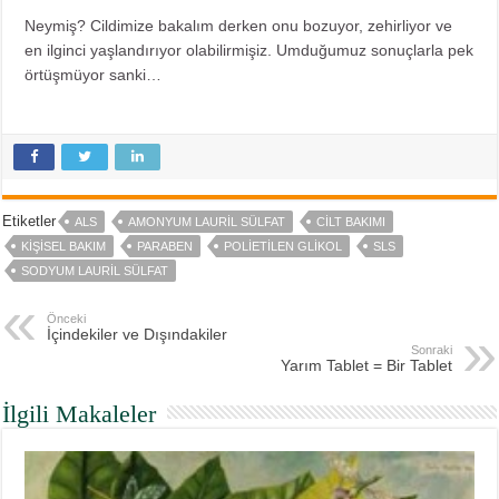
Neymiş? Cildimize bakalım derken onu bozuyor, zehirliyor ve
en ilginci yaşlandırıyor olabilirmişiz. Umduğumuz sonuçlarla pek
örtüşmüyor sanki…
Etiketler
ALS
AMONYUM LAURIL SÜLFAT
CILT BAKIMI
KIŞISEL BAKIM
PARABEN
POLIETILEN GLIKOL
SLS
SODYUM LAURIL SÜLFAT
Önceki
İçindekiler ve Dışındakiler
Sonraki
Yarım Tablet = Bir Tablet
İlgili Makaleler