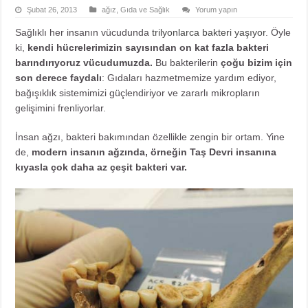
Şubat 26, 2013
ağız
,
Gıda ve Sağlık
Yorum yapın
Sağlıklı her insanın vücudunda
trilyonlarca bakteri yaşıyor
. Öyle
ki,
kendi hücrelerimizin sayısından on kat fazla bakteri
barındırıyoruz vücudumuzda.
Bu bakterilerin
çoğu bizim için
son derece faydalı
: Gıdaları hazmetmemize yardım ediyor,
bağışıklık sistemimizi güçlendiriyor ve zararlı mikropların
gelişimini frenliyorlar.
İnsan ağzı, bakteri bakımından özellikle zengin bir ortam. Yine
de,
modern insanın ağzında, örneğin Taş Devri insanına
kıyasla çok daha az çeşit bakteri var.