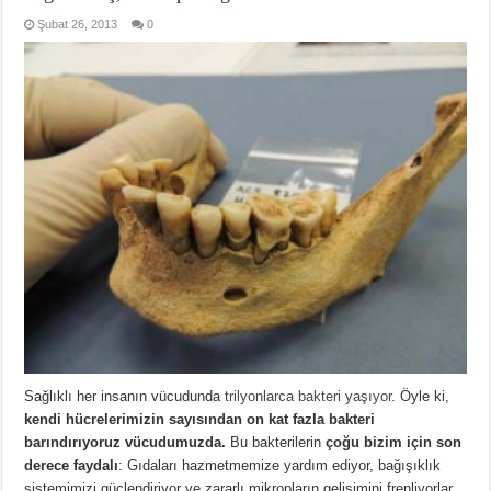
Şubat 26, 2013
0
Sağlıklı her insanın vücudunda
trilyonlarca bakteri yaşıyor
. Öyle ki,
kendi hücrelerimizin sayısından on kat fazla bakteri
barındırıyoruz vücudumuzda.
Bu bakterilerin
çoğu bizim için son
derece faydalı
: Gıdaları hazmetmemize yardım ediyor, bağışıklık
sistemimizi güçlendiriyor ve zararlı mikropların gelişimini frenliyorlar.