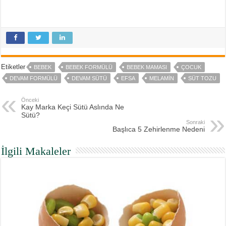
Etiketler
BEBEK
BEBEK FORMÜLÜ
BEBEK MAMASI
ÇOCUK
DEVAM FORMÜLÜ
DEVAM SÜTÜ
EFSA
MELAMIN
SÜT TOZU
Önceki
Kay Marka Keçi Sütü Aslında Ne
Sütü?
Sonraki
Başlıca 5 Zehirlenme Nedeni
İlgili Makaleler