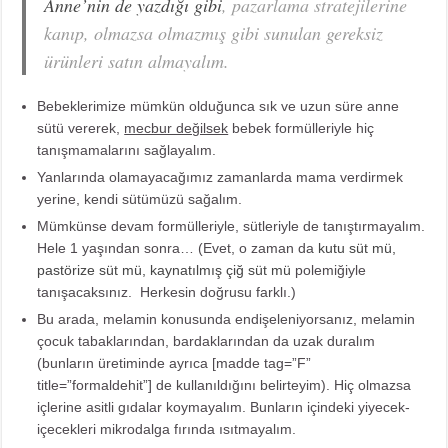
Anne’nin de yazdığı gibi
, pazarlama stratejilerine
kanıp, olmazsa olmazmış gibi sunulan gereksiz
ürünleri satın almayalım.
Bebeklerimize mümkün olduğunca sık ve uzun süre anne
sütü vererek,
mecbur değilsek
bebek formülleriyle hiç
tanışmamalarını sağlayalım.
Yanlarında olamayacağımız zamanlarda mama verdirmek
yerine, kendi sütümüzü sağalım.
Mümkünse devam formülleriyle, sütleriyle de tanıştırmayalım.
Hele 1 yaşından sonra… (Evet, o zaman da
kutu süt mü,
pastörize süt mü, kaynatılmış çiğ süt mü
polemiğiyle
tanışacaksınız. Herkesin doğrusu farklı.)
Bu arada, melamin konusunda endişeleniyorsanız, melamin
çocuk tabaklarından, bardaklarından da uzak duralım
(bunların üretiminde ayrıca [madde tag=”F”
title=”formaldehit”] de kullanıldığını belirteyim). Hiç olmazsa
içlerine asitli gıdalar koymayalım. Bunların içindeki yiyecek-
içecekleri mikrodalga fırında ısıtmayalım.