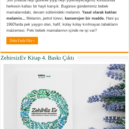
Son yıllarda neyi güvenle yiyip neyi yiyemeyeceğimiz konusunda
herkesin kafası bir hayli karışık. Bugünse gündemimiz bebek
mamalarındaki, devam sütlerindeki melamin.
Yasal olarak katılan
melamin...
Melamin, petrol türevi,
kanserojen bir madde.
Hani şu
1960'larda pek yaygın olan, hafif, kolay kolay kırılmayan tabakların
malzemesi. Peki bebek mamalarının içinde ne işi var?
Daha Fazla Oku »
ZehirsizEv Kitap 4. Baskı Çıktı