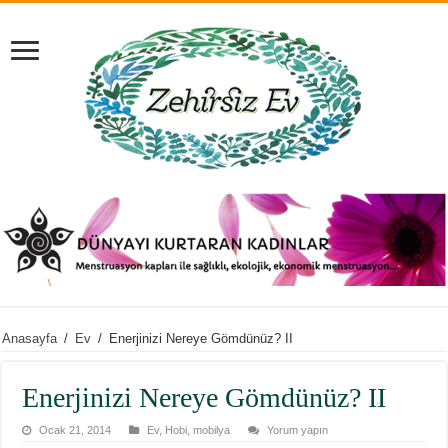
Anasayfa
/
Ev
/
Enerjinizi Nereye Gömdünüz? II
Enerjinizi Nereye Gömdünüz? II
Ocak 21, 2014
Ev
,
Hobi
,
mobilya
Yorum yapın