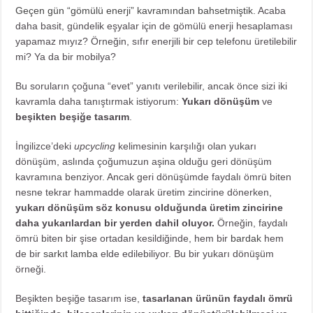
Geçen gün “gömülü enerji” kavramından bahsetmiştik.
Acaba
daha basit, gündelik eşyalar için de gömülü enerji hesaplaması
yapamaz mıyız? Örneğin, sıfır enerjili bir cep telefonu üretilebilir
mi? Ya da bir mobilya?
Bu soruların çoğuna “evet” yanıtı verilebilir, ancak önce sizi iki
kavramla daha tanıştırmak istiyorum:
Yukarı dönüşüm
ve
beşikten beşiğe tasarım
.
İngilizce’deki
upcycling
kelimesinin karşılığı olan yukarı
dönüşüm, aslında çoğumuzun aşina olduğu geri dönüşüm
kavramına benziyor. Ancak geri dönüşümde faydalı ömrü biten
nesne tekrar hammadde olarak üretim zincirine dönerken,
yukarı dönüşüm söz konusu olduğunda üretim zincirine
daha yukarılardan bir yerden dahil oluyor.
Örneğin, faydalı
ömrü biten bir şise ortadan kesildiğinde, hem bir
bardak
hem
de bir
sarkıt lamba
elde edilebiliyor. Bu bir yukarı dönüşüm
örneği.
Beşikten beşiğe tasarım ise,
tasarlanan ürünün faydalı ömrü