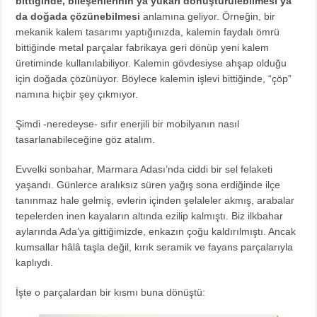
bittiğinde, bileşenlerinin ya yukarı dönüştürülebilmesi ya
da doğada çözünebilmesi
anlamına geliyor. Örneğin, bir
mekanik kalem tasarımı yaptığınızda, kalemin faydalı ömrü
bittiğinde metal parçalar fabrikaya geri dönüp yeni kalem
üretiminde kullanılabiliyor. Kalemin gövdesiyse ahşap olduğu
için doğada çözünüyor. Böylece kalemin işlevi bittiğinde, “çöp”
namına hiçbir şey çıkmıyor.
Şimdi -neredeyse- sıfır enerjili bir mobilyanın nasıl
tasarlanabileceğine göz atalım.
Evvelki sonbahar, Marmara Adası’nda ciddi bir sel felaketi
yaşandı. Günlerce aralıksız süren yağış sona erdiğinde ilçe
tanınmaz hale gelmiş, evlerin içinden şelaleler akmış, arabalar
tepelerden inen kayaların altında ezilip kalmıştı. Biz ilkbahar
aylarında Ada’ya gittiğimizde, enkazın çoğu kaldırılmıştı. Ancak
kumsallar hâlâ taşla değil, kırık seramik ve fayans parçalarıyla
kaplıydı.
İşte o parçalardan bir kısmı buna dönüştü: