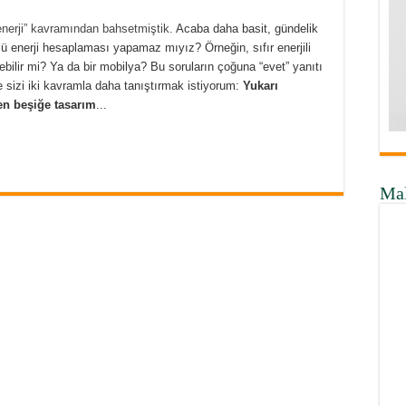
nerji” kavramından bahsetmiştik.
Acaba daha basit, gündelik
lü enerji hesaplaması yapamaz mıyız? Örneğin, sıfır enerjili
ilebilir mi? Ya da bir mobilya? Bu soruların çoğuna “evet” yanıtı
ce sizi iki kavramla daha tanıştırmak istiyorum:
Yukarı
en beşiğe tasarım
...
Ma