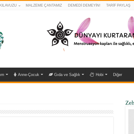
KILAVUZU
MALZEME ÇANTAMIZ
DEMEDİ DEMEYİN!
TARİF PAYLAŞ
kım
Anne-Çocuk
Gıda ve Sağlık
Hobi
Diğer
Zeh