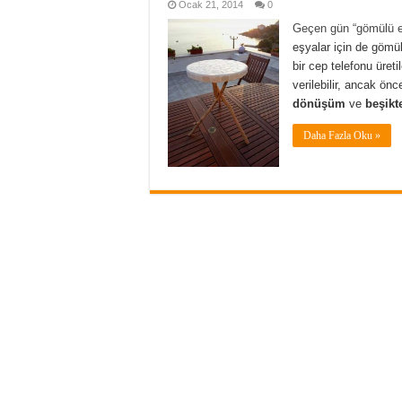
Ocak 21, 2014
0
Geçen gün “gömülü e
eşyalar için de gömü
bir cep telefonu üret
verilebilir, ancak ön
dönüşüm
ve
beşikt
Daha Fazla Oku »