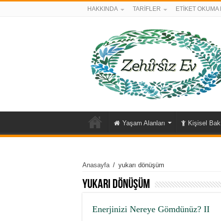
HAKKINDA
TARİFLER
ETİKET OKUMA 
Yaşam Alanları
Kişisel Ba
Anasayfa
/
yukarı dönüşüm
yukarı dönüşüm
Enerjinizi Nereye Gömdünüz? II