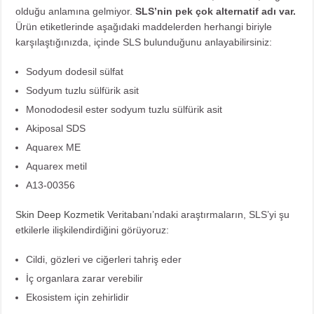
olduğu anlamına gelmiyor.
SLS’nin pek çok alternatif adı var.
Ürün etiketlerinde aşağıdaki maddelerden herhangi biriyle
karşılaştığınızda, içinde SLS bulunduğunu anlayabilirsiniz:
Sodyum dodesil sülfat
Sodyum tuzlu sülfürik asit
Monododesil ester sodyum tuzlu sülfürik asit
Akiposal SDS
Aquarex ME
Aquarex metil
A13-00356
Skin Deep Kozmetik Veritabanı
’ndaki araştırmaların, SLS’yi şu
etkilerle ilişkilendirdiğini görüyoruz:
Cildi, gözleri ve ciğerleri tahriş eder
İç organlara zarar verebilir
Ekosistem için zehirlidir