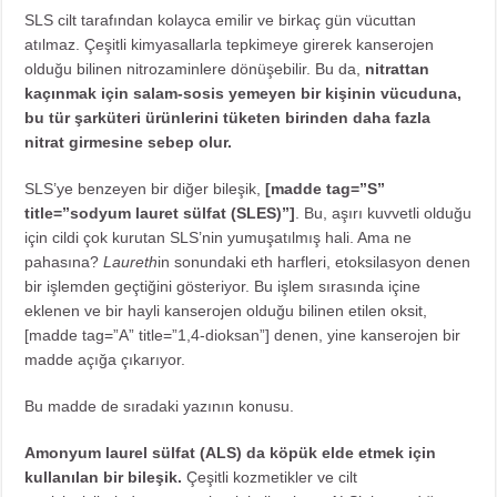
SLS cilt tarafından kolayca emilir ve birkaç gün vücuttan
atılmaz. Çeşitli kimyasallarla tepkimeye girerek kanserojen
olduğu bilinen nitrozaminlere dönüşebilir. Bu da,
nitrattan
kaçınmak için salam-sosis yemeyen bir kişinin vücuduna,
bu tür şarküteri ürünlerini tüketen birinden daha fazla
nitrat girmesine sebep olur.
SLS’ye benzeyen bir diğer bileşik,
[madde tag=”S”
title=”sodyum lauret sülfat (SLES)”]
. Bu, aşırı kuvvetli olduğu
için cildi çok kurutan SLS’nin yumuşatılmış hali. Ama ne
pahasına?
Laureth
in sonundaki eth harfleri, etoksilasyon denen
bir işlemden geçtiğini gösteriyor. Bu işlem sırasında içine
eklenen ve bir hayli kanserojen olduğu bilinen etilen oksit,
[madde tag=”A” title=”1,4-dioksan”] denen, yine kanserojen bir
madde açığa çıkarıyor.
Bu madde de sıradaki yazının konusu.
Amonyum laurel sülfat (ALS) da köpük elde etmek için
kullanılan bir bileşik.
Çeşitli kozmetikler ve cilt