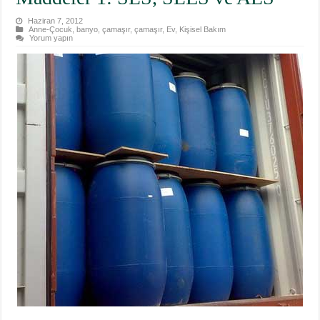
Haziran 7, 2012
Anne-Çocuk
,
banyo
,
çamaşır
,
çamaşır
,
Ev
,
Kişisel Bakım
Yorum yapın