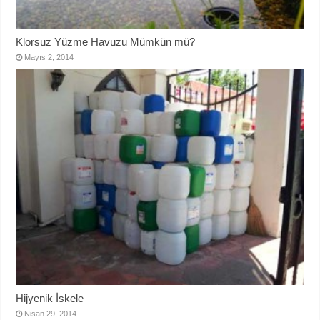
Klorsuz Yüzme Havuzu Mümkün mü?
Mayıs 2, 2014
Hijyenik İskele
Nisan 29, 2014