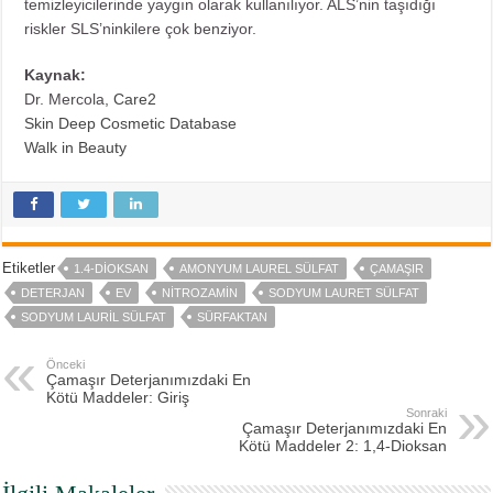
temizleyicilerinde yaygın olarak kullanılıyor. ALS’nin taşıdığı
riskler SLS’ninkilere çok benziyor.
Kaynak:
Dr. Mercola,
Care2
Skin Deep Cosmetic Database
Walk in Beauty
Etiketler
1.4-DIOKSAN
AMONYUM LAUREL SÜLFAT
ÇAMAŞIR
DETERJAN
EV
NITROZAMIN
SODYUM LAURET SÜLFAT
SODYUM LAURIL SÜLFAT
SÜRFAKTAN
Önceki
Çamaşır Deterjanımızdaki En
Kötü Maddeler: Giriş
Sonraki
Çamaşır Deterjanımızdaki En
Kötü Maddeler 2: 1,4-Dioksan