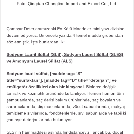
Foto:
Qingdao Chongtian Import and Export Co., Ltd.
Çamaşır Deterjanımızdaki En Kötü Maddeler mini yazı dizisine
devam ediyoruz. Bir önceki
yazıda
4 temel madde grubundan
söz etmiştik. İşte bunlardan ilki:
Sodyum Lauril Sülfat (SLS), Sodyum Lauret Sülfat (SLES)
ve Amonyum Laurel Sülfat (ALS)
Sodyum lauril sülfat, [madde tag=”S”
title=”sürfaktan”], [madde tag=”D” title=”deterjan”] ve
emülgatör özellikleri olan bir kimyasal.
Binlerce değişik
temizlik ve kozmetik ürününde kullanılıyor. Hemen hemen tüm
şampuanlarda, saç derisi bakım ürünlerinde, saç boyaları ve
sarartıcılarında, diş macunlarında, vücut sabunlarında, makyaj
temizleme sıvılarında, fondötenlerde, sıvı sabunlarda ve tabii ki
çamaşır deterjanlarında bulunuyor.
SLS’nin hammaddesi aslında hindistancevizi; ancak bu, doğal