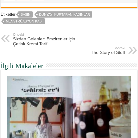
Etiketler
BASIN
DÜNYAYI KURTARAN KADINLAR
MENSTRÜASYON KABI
Önceki
Sizden Gelenler: Emzirenler için
Çatlak Kremi Tarifi
Sonraki
The Story of Stuff
İlgili Makaleler