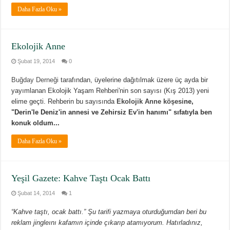
Daha Fazla Oku »
Ekolojik Anne
Şubat 19, 2014
0
Buğday Derneği
tarafından, üyelerine dağıtılmak üzere üç ayda bir
yayımlanan Ekolojik Yaşam Rehberi'nin son sayısı (Kış 2013) yeni
elime geçti. Rehberin bu sayısında
Ekolojik Anne köşesi
ne,
"Derin'le Deniz'in annesi ve Zehirsiz Ev'in hanımı" sıfatıyla ben
konuk oldum...
Daha Fazla Oku »
Yeşil Gazete: Kahve Taştı Ocak Battı
Şubat 14, 2014
1
“Kahve taştı, ocak battı.” Şu tarifi yazmaya oturduğumdan beri bu
reklam jingleını kafamın içinde çıkarıp atamıyorum. Hatırladınız,