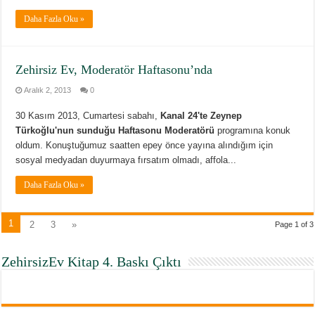
Daha Fazla Oku »
Zehirsiz Ev, Moderatör Haftasonu’nda
Aralık 2, 2013
0
30 Kasım 2013, Cumartesi sabahı,
Kanal 24'te Zeynep
Türkoğlu'nun sunduğu Haftasonu Moderatörü
programına konuk
oldum. Konuştuğumuz saatten epey önce yayına alındığım için
sosyal medyadan duyurmaya fırsatım olmadı, affola...
Daha Fazla Oku »
1
2
3
»
Page 1 of 3
ZehirsizEv Kitap 4. Baskı Çıktı