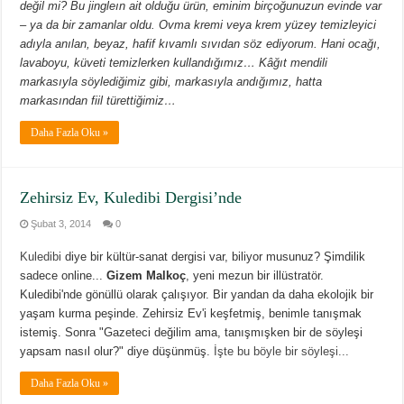
değil mi? Bu jingleın ait olduğu ürün, eminim birçoğunuzun evinde var
– ya da bir zamanlar oldu. Ovma kremi veya krem yüzey temizleyici
adıyla anılan, beyaz, hafif kıvamlı sıvıdan söz ediyorum. Hani ocağı,
lavaboyu, küveti temizlerken kullandığımız… Kâğıt mendili
markasıyla söylediğimiz gibi, markasıyla andığımız, hatta
markasından fiil türettiğimiz…
Daha Fazla Oku »
Zehirsiz Ev, Kuledibi Dergisi’nde
Şubat 3, 2014
0
Kuledibi
diye bir kültür-sanat dergisi var, biliyor musunuz? Şimdilik
sadece online...
Gizem Malkoç
, yeni mezun bir illüstratör.
Kuledibi'nde gönüllü olarak çalışıyor. Bir yandan da daha ekolojik bir
yaşam kurma peşinde. Zehirsiz Ev'i keşfetmiş, benimle tanışmak
istemiş. Sonra "Gazeteci değilim ama, tanışmışken bir de söyleşi
yapsam nasıl olur?" diye düşünmüş.
İşte bu böyle bir söyleşi...
Daha Fazla Oku »