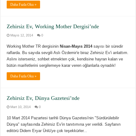
Daha Fazla Oku »
Zehirsiz Ev, Working Mother Dergisi’nde
Mayıs 12, 2014
0
Working Mother TR dergisinin
Nisan-Mayıs 2014
sayısı bir süredir
raflarda. Bu sayıda sevgili Aslı Özdemir'e biraz Zehirsiz Ev'i anlattım.
Aslını isterseniz, sohbet etmekten çok, kendisine hayran kalan ve
bütün marifetlerini sergilemeye karar veren oğlanlarla oynadık!
Daha Fazla Oku »
Zehirsiz Ev, Dünya Gazetesi’nde
Mart 10, 2014
0
10 Mart 2014 Pazartesi tarihli Dünya Gazetesi'nin "Sürdürülebilir
Dünya" sayfasında Zehirsiz Ev'in tanıtımına yer verildi. Sayfanın
editörü Didem Eryar Ünlü'ye çok teşekkürler...