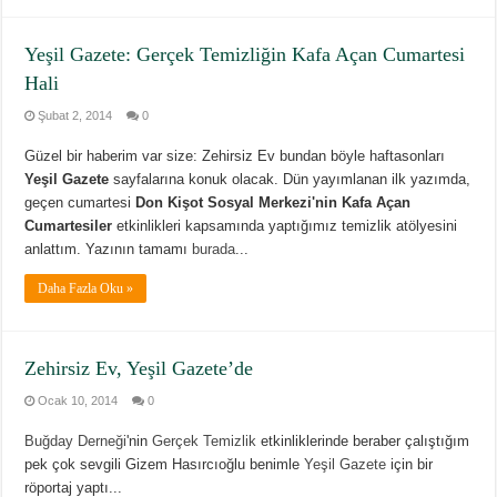
Yeşil Gazete: Gerçek Temizliğin Kafa Açan Cumartesi
Hali
Şubat 2, 2014
0
Güzel bir haberim var size: Zehirsiz Ev bundan böyle haftasonları
Yeşil Gazete
sayfalarına konuk olacak. Dün yayımlanan ilk yazımda,
geçen cumartesi
Don Kişot Sosyal Merkezi'nin Kafa Açan
Cumartesiler
etkinlikleri kapsamında yaptığımız temizlik atölyesini
anlattım. Yazının tamamı
burada
...
Daha Fazla Oku »
Zehirsiz Ev, Yeşil Gazete’de
Ocak 10, 2014
0
Buğday Derneği
'nin
Gerçek Temizlik
etkinliklerinde beraber çalıştığım
pek çok sevgili Gizem Hasırcıoğlu benimle
Yeşil Gazete
için bir
röportaj yaptı...