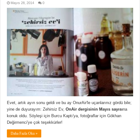
Mayıs 28, 2014
0
Evet, artık ayın sonu geldi ve bu ay OnurAir'le uçanlarınız gördü bile;
yine de duyurayım: Zehirsiz Ev,
OnAir dergisinin Mayıs sayısı
na
konuk oldu. Söyleşi için Burcu Kaptı'ya, fotoğraflar için Gökhan
Değirmenci'ye çok teşekkürler!
Daha Fazla Oku »