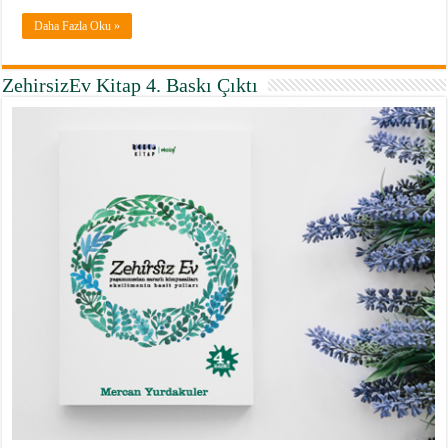
Daha Fazla Oku »
ZehirsizEv Kitap 4. Baskı Çıktı