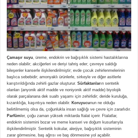
Çamaşır suyu
, üreme, endokrin ve bağışıklık sistemi hastalıklarına
neden olabilir; akciğerleri ve deriyi tahriş eder; çevreye saldığı
bileşenler kanserle ilişkilendirilmiştir; evde çocuk zehirlenmelerinin
başlıca sebebidir; amonyaklı ürünlerle, sirkeyle ve diğer asitlerle
karıştırıldığında zehirli gazlar oluşturur.
Sürfaktanlar
ın sentetik
olanları (anyonik aktif madde ve noniyonik aktif madde) biyolojik
olarak parçalanana dek sualtı yaşamı için zehirlidir; deride kuruluğa,
kızarıklığa, kaşıntıya neden olabilir.
Koruyucu
nun ne olduğu
belirtilmemiş olsa da, çoğunlukla insan sağlığı ve çevre için zararlıdır.
Parfüm
ler, çoğu zaman yüksek miktarda ftalat içerir. Ftalatlar,
endokrin sistemini bozar ve meme kanseri ve doğum kusurlarıyla
ilişkilendirilmiştir. Sentetik kokular, alerjiye, bağışıklık sisteminin
zarar görmesine, baş ağrısı ve baş dönmesine yol açabilir.