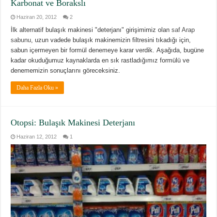
Karbonat ve Borakslı
Haziran 20, 2012
2
İlk alternatif bulaşık makinesi "deterjanı" girişimimiz olan
saf Arap
sabunu
, uzun vadede bulaşık makinemizin filtresini tıkadığı için,
sabun içermeyen bir formül denemeye karar verdik. Aşağıda, bugüne
kadar okuduğumuz kaynaklarda en sık rastladığımız formülü ve
denememizin sonuçlarını göreceksiniz.
Daha Fazla Oku »
Otopsi: Bulaşık Makinesi Deterjanı
Haziran 12, 2012
1