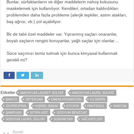
Bunlar, sürfaktanların ve diğer maddelerin nahoş kokusunu
maskelemek için kullanılıyor. Kendileri, ortadan kaldırdıkları
problemden daha fazla probleme (alerjik tepkiler, astım atakları,
baş ağrısı, vb.) yol açabiliyor.
Bir de tabii özel maddeler var. Yıpranmış saçları onaranlar,
boyalı saçların rengini koruyanlar, yağlı saçlar için olanlar…
Sizce saçımızı temiz tutmak için bunca kimyasal kullanmak
gerekli mi?
Etiketler
AMONYUM LAURET SÜLFAT
AMONYUM LAURIL SÜLFAT
BANYO
DETERJAN
DMDM HYDANTOIN
GLISERIN
IDOPROPINIL
KIŞISEL BAKIM
OTOPSI
PANTENOL
PARFÜM
ŞAMPUAN
SITRIK ASIT
SODYUM BENZOAT
SODYUM LAURIL SÜLFAT
SÜRFAKTAN
YAĞ ASITLERI
Önceki