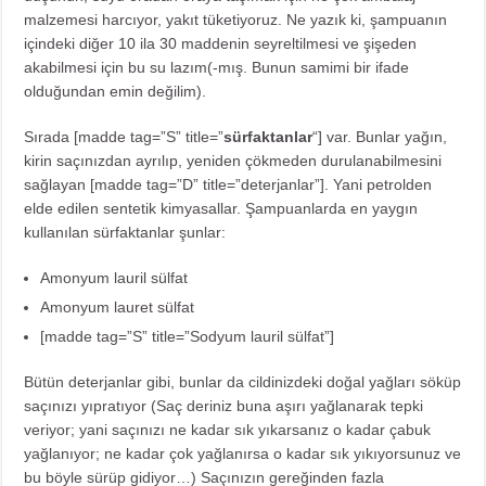
malzemesi harcıyor, yakıt tüketiyoruz. Ne yazık ki, şampuanın
içindeki diğer 10 ila 30 maddenin seyreltilmesi ve şişeden
akabilmesi için bu su lazım(-mış. Bunun samimi bir ifade
olduğundan emin değilim).
Sırada [madde tag=”S” title=”
sürfaktanlar
“]
var. Bunlar yağın,
kirin saçınızdan ayrılıp, yeniden çökmeden durulanabilmesini
sağlayan [madde tag=”D” title=”
deterjanlar”]. Yani petrolden
elde edilen sentetik kimyasallar. Şampuanlarda en yaygın
kullanılan sürfaktanlar şunlar:
Amonyum lauril sülfat
Amonyum lauret sülfat
[madde tag=”S” title=”
Sodyum lauril sülfat”]
Bütün deterjanlar gibi, bunlar da cildinizdeki doğal yağları söküp
saçınızı yıpratıyor (Saç deriniz buna aşırı yağlanarak tepki
veriyor; yani saçınızı ne kadar sık yıkarsanız o kadar çabuk
yağlanıyor; ne kadar çok yağlanırsa o kadar sık yıkıyorsunuz ve
bu böyle sürüp gidiyor…) Saçınızın gereğinden fazla