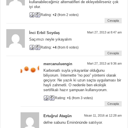
kullanabileceğimiz alternatifleri de ekleyebilirseniz çok
iyi olur.
Rating:
+2
(from 2 votes)
Cevapla
İnci Erbil Soydaş
Mart 27, 2013 at 8:47 am
Saçımızı neyle yıkayalım
Rating:
+4
(from 6 votes)
Cevapla
mercanuluengin
Mart 27, 2013 at 9:36 am
Karbonatlı suyla yıkayanlar olduğunu
biliyorum. İnternette “no poo” yöntemi olarak
geçiyor. Ne yazık ki uzun saçta uygulaması bir
hayli zahmetli. O nedenle ben ekolojik
sertifikalı hazır şampuan kullanıyorum.
Rating:
+1
(from 3 votes)
Cevapla
Ertuğrul Atagün
Nisan 11, 2016 at 12:28 am
defne sabunu Eminönünde satılıyor.