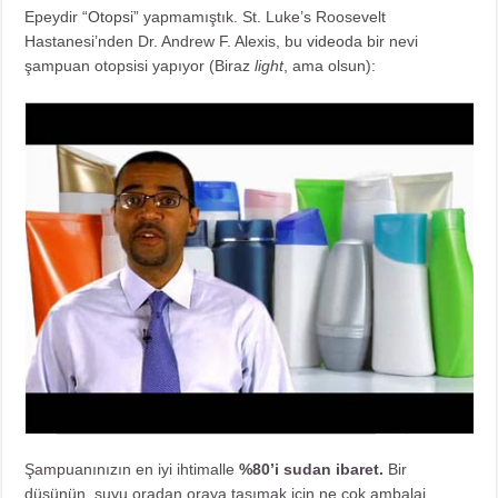
Epeydir
“Otopsi”
yapmamıştık. St. Luke’s Roosevelt
Hastanesi’nden Dr. Andrew F. Alexis, bu
video
da bir nevi
şampuan otopsisi yapıyor (Biraz
light
, ama olsun):
Şampuanınızın en iyi ihtimalle
%80’i sudan ibaret.
Bir
düşünün, suyu oradan oraya taşımak için ne çok ambalaj