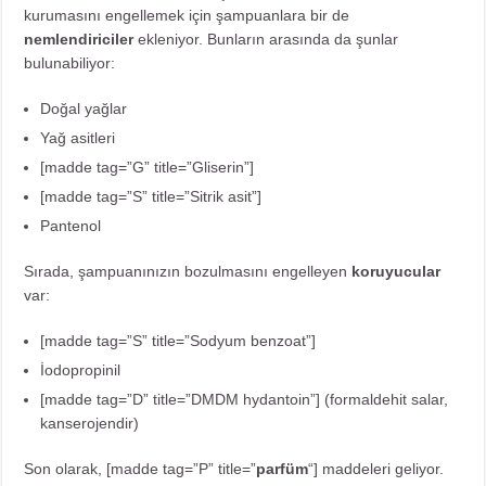
kurumasını engellemek için şampuanlara bir de
nemlendiriciler
ekleniyor. Bunların arasında da şunlar
bulunabiliyor:
Doğal yağlar
Yağ asitleri
[madde tag=”G” title=”
Gliserin”]
[madde tag=”S” title=”
Sitrik asit”]
Pantenol
Sırada, şampuanınızın bozulmasını engelleyen
koruyucular
var:
[madde tag=”S” title=”
Sodyum benzoat”]
İodopropinil
[madde tag=”D” title=”
DMDM hydantoin”] (formaldehit salar,
kanserojendir)
Son olarak, [madde tag=”P” title=”
parfüm
“] maddeleri geliyor.