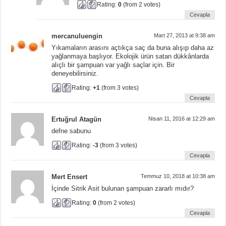
Rating:
0
(from 2 votes)
Cevapla
mercanuluengin
Mart 27, 2013 at 9:38 am
Yıkamaların arasını açtıkça saç da buna alışıp daha az
yağlanmaya başlıyor. Ekolojik ürün satan dükkânlarda
alıçlı bir şampuan var yağlı saçlar için. Bir
deneyebilirsiniz.
Rating:
+1
(from 3 votes)
Cevapla
Ertuğrul Atagün
Nisan 11, 2016 at 12:29 am
defne sabunu
Rating:
-3
(from 3 votes)
Cevapla
Mert Ensert
Temmuz 10, 2018 at 10:38 am
İçinde Sitrik Asit bulunan şampuan zararlı mıdır?
Rating:
0
(from 2 votes)
Cevapla