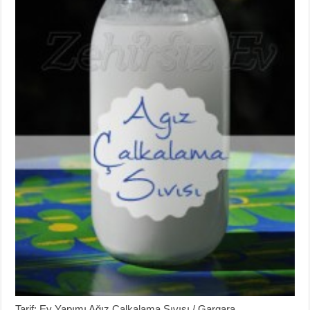
Tarif: Ev Yapımı Ağız Çalkalama Sıvısı / Gargara