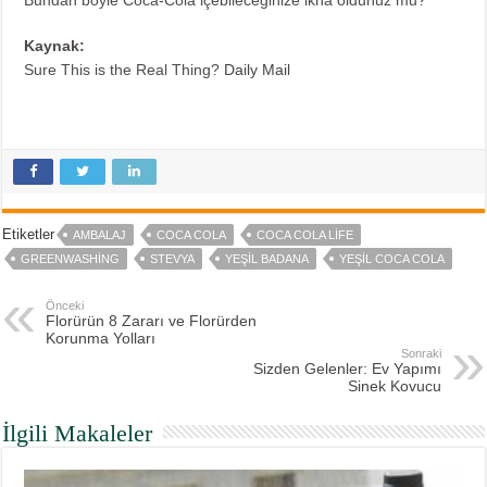
Bundan böyle Coca-Cola içebileceğinize ikna oldunuz mu?
Kaynak:
Sure This is the Real Thing?
Daily Mail
Etiketler
AMBALAJ
COCA COLA
COCA COLA LIFE
GREENWASHING
STEVYA
YEŞIL BADANA
YEŞIL COCA COLA
Önceki
Florürün 8 Zararı ve Florürden
Korunma Yolları
Sonraki
Sizden Gelenler: Ev Yapımı
Sinek Kovucu
İlgili Makaleler