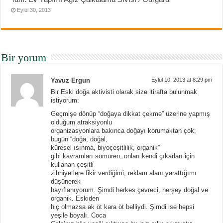
Eylül 30, 2013
Bir yorum
Yavuz Ergun
Eylül 10, 2013 at 8:29 pm
Bir Eski doğa aktivisti olarak size itirafta bulunmak
istiyorum:
Geçmişe dönüp “doğaya dikkat çekme” üzerine yapmış
olduğum atraksiyonlu
organizasyonlara bakınca doğayı korumaktan çok;
bugün “doğa, doğal,
küresel ısınma, biyoçeşitlilik, organik”
gibi kavramları sömüren, onları kendi çıkarları için
kullanan çeşitli
zihniyetlere fikir verdiğimi, reklam alanı yarattığımı
düşünerek
hayıflanıyorum. Şimdi herkes çevreci, herşey doğal ve
organik. Eskiden
hiç olmazsa ak öt kara öt belliydi. Şimdi ise hepsi
yeşile boyalı. Coca