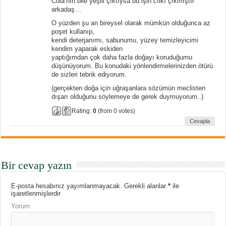
Cola’nın bile yeşili çıktıysa bu işin cılkı çıkmıştır
arkadaş…
O yüzden şu an bireysel olarak mümkün olduğunca az
poşet kullanıp,
kendi deterjanımı, sabunumu, yüzey temizleyicimi
kendim yaparak eskiden
yaptığımdan çok daha fazla doğayı koruduğumu
düşünüyorum. Bu konudaki yönlendirmelerinizden ötürü
de sizleri tebrik ediyorum.
(gerçekten doğa için uğraşanlara sözümün meclisten
dışarı olduğunu söylemeye de gerek duymuyorum..)
Rating:
0
(from 0 votes)
Cevapla
Bir cevap yazın
E-posta hesabınız yayımlanmayacak.
Gerekli alanlar
*
ile
işaretlenmişlerdir
Yorum