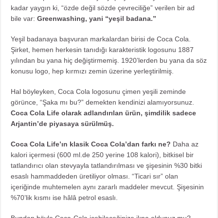
kadar yaygın ki, “özde değil sözde çevreciliğe” verilen bir ad
bile var:
Greenwashing, yani “yeşil badana.”
Yeşil badanaya başvuran markalardan birisi de Coca Cola.
Şirket, hemen herkesin tanıdığı karakteristik logosunu 1887
yılından bu yana hiç değiştirmemiş. 1920’lerden bu yana da söz
konusu logo, hep kırmızı zemin üzerine yerleştirilmiş.
Hal böyleyken, Coca Cola logosunu çimen yeşili zeminde
görünce, “Şaka mı bu?” demekten kendinizi alamıyorsunuz.
Coca Cola Life olarak adlandırılan ürün, şimdilik sadece
Arjantin’de piyasaya sürülmüş.
Coca Cola Life’ın klasik Coca Cola’dan farkı ne?
Daha az
kalori içermesi (600 ml.de 250 yerine 108 kalori), bitkisel bir
tatlandırıcı olan stevyayla tatlandırılması ve şişesinin %30 bitki
esaslı hammaddeden üretiliyor olması. “Ticari sır” olan
içeriğinde muhtemelen aynı zararlı maddeler mevcut. Şişesinin
%70’lik kısmı ise hâlâ petrol esaslı.