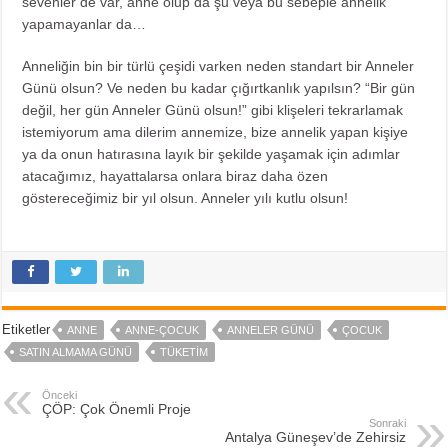
sevenler de var, anne olup da şu veya bu sebeple annelik
yapamayanlar da…
Anneliğin bin bir türlü çeşidi varken neden standart bir Anneler
Günü olsun? Ve neden bu kadar çığırtkanlık yapılsın? “Bir gün
değil, her gün Anneler Günü olsun!” gibi klişeleri tekrarlamak
istemiyorum ama dilerim annemize, bize annelik yapan kişiye
ya da onun hatırasına layık bir şekilde yaşamak için adımlar
atacağımız, hayattalarsa onlara biraz daha özen
göstereceğimiz bir yıl olsun. Anneler yılı kutlu olsun!
Etiketler
ANNE
ANNE-ÇOCUK
ANNELER GÜNÜ
ÇOCUK
SATIN ALMAMA GÜNÜ
TÜKETIM
Önceki
ÇÖP: Çok Önemli Proje
Sonraki
Antalya Güneşev’de Zehirsiz