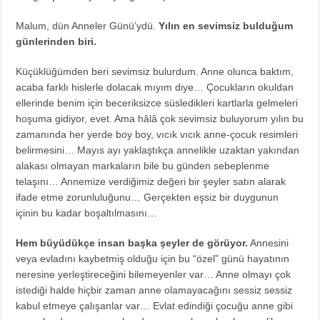
Malum, dün Anneler Günü’ydü.
Yılın en sevimsiz bulduğum
günlerinden biri.
Küçüklüğümden beri sevimsiz bulurdum. Anne olunca baktım,
acaba farklı hislerle dolacak mıyım diye… Çocukların okuldan
ellerinde benim için beceriksizce süsledikleri kartlarla gelmeleri
hoşuma gidiyor, evet. Ama hâlâ çok sevimsiz buluyorum yılın bu
zamanında her yerde boy boy, vıcık vıcık anne-çocuk resimleri
belirmesini… Mayıs ayı yaklaştıkça annelikle uzaktan yakından
alakası olmayan markaların bile bu günden sebeplenme
telaşını… Annemize verdiğimiz değeri bir şeyler satın alarak
ifade etme zorunluluğunu… Gerçekten eşsiz bir duygunun
içinin bu kadar boşaltılmasını…
Hem büyüdükçe insan başka şeyler de görüyor.
Annesini
veya evladını kaybetmiş olduğu için bu “özel” günü hayatının
neresine yerleştireceğini bilemeyenler var… Anne olmayı çok
istediği halde hiçbir zaman anne olamayacağını sessiz sessiz
kabul etmeye çalışanlar var… Evlat edindiği çocuğu anne gibi