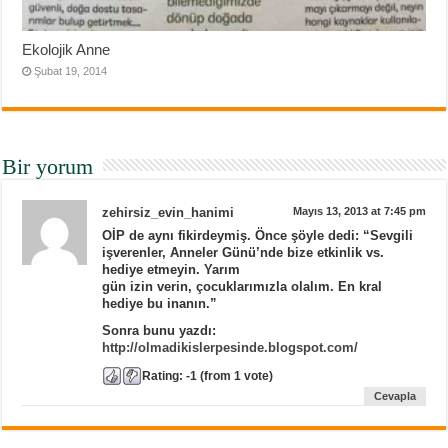
Ekolojik Anne
Şubat 19, 2014
Bir yorum
zehirsiz_evin_hanimi
Mayıs 13, 2013 at 7:45 pm
OİP de aynı fikirdeymiş. Önce şöyle dedi: “Sevgili
işverenler, Anneler Günü’nde bize etkinlik vs.
hediye etmeyin. Yarım
gün izin verin, çocuklarımızla olalım. En kral
hediye bu inanın.”
Sonra bunu yazdı:
http://olmadikislerpesinde.blogspot.com/
Rating:
-1
(from 1 vote)
Cevapla