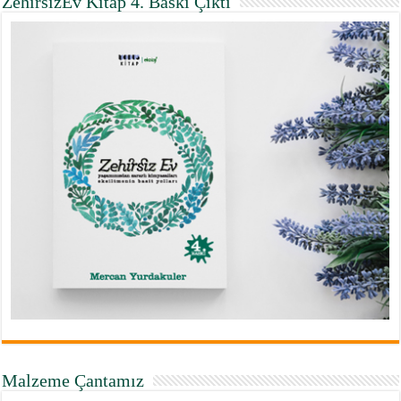
ZehirsizEv Kitap 4. Baskı Çıktı
Malzeme Çantamız