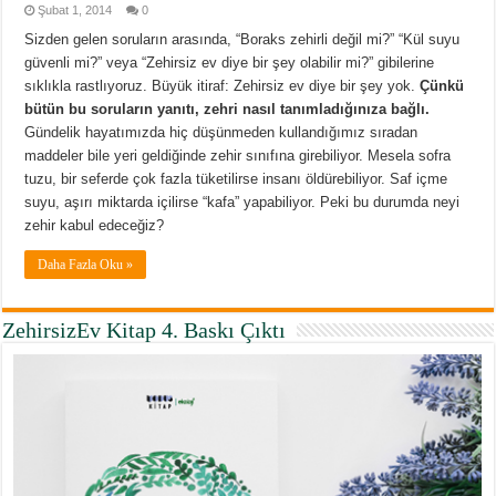
Şubat 1, 2014
0
Sizden gelen soruların arasında, “Boraks zehirli değil mi?” “Kül suyu
güvenli mi?” veya “Zehirsiz ev diye bir şey olabilir mi?” gibilerine
sıklıkla rastlıyoruz. Büyük itiraf: Zehirsiz ev diye bir şey yok.
Çünkü
bütün bu soruların yanıtı, zehri nasıl tanımladığınıza bağlı.
Gündelik hayatımızda hiç düşünmeden kullandığımız sıradan
maddeler bile yeri geldiğinde zehir sınıfına girebiliyor. Mesela sofra
tuzu, bir seferde çok fazla tüketilirse insanı öldürebiliyor. Saf içme
suyu, aşırı miktarda içilirse “kafa” yapabiliyor. Peki bu durumda neyi
zehir kabul edeceğiz?
Daha Fazla Oku »
ZehirsizEv Kitap 4. Baskı Çıktı