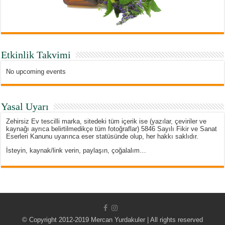
Etkinlik Takvimi
No upcoming events
Yasal Uyarı
Zehirsiz Ev tescilli marka, sitedeki tüm içerik ise (yazılar, çeviriler ve
kaynağı ayrıca belirtilmedikçe tüm fotoğraflar) 5846 Sayılı Fikir ve Sanat
Eserleri Kanunu uyarınca eser statüsünde olup, her hakkı saklıdır.
İsteyin, kaynak/link verin, paylaşın, çoğalalım…
© Copyright 2012-2019 Mercan Yurdakuler | All rights reserved