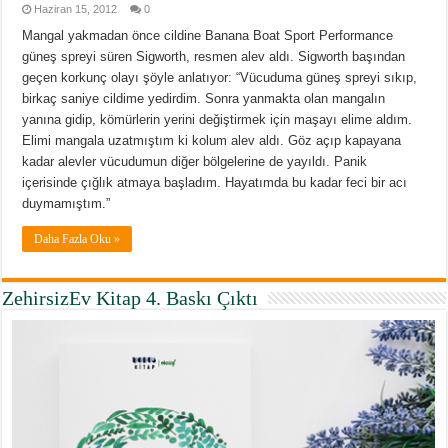
Haziran 15, 2012
0
Mangal yakmadan önce cildine Banana Boat Sport Performance
güneş spreyi süren Sigworth, resmen alev aldı. Sigworth başından
geçen korkunç olayı şöyle anlatıyor: “Vücuduma güneş spreyi sıkıp,
birkaç saniye cildime yedirdim. Sonra yanmakta olan mangalın
yanına gidip, kömürlerin yerini değiştirmek için maşayı elime aldım.
Elimi mangala uzatmıştım ki kolum alev aldı. Göz açıp kapayana
kadar alevler vücudumun diğer bölgelerine de yayıldı. Panik
içerisinde çığlık atmaya başladım. Hayatımda bu kadar feci bir acı
duymamıştım.”
Daha Fazla Oku »
ZehirsizEv Kitap 4. Baskı Çıktı