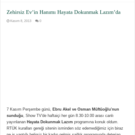
Zehirsiz Ev’in Hanımı Hayata Dokunmak Lazım’da
Kasım 8, 2013
0
7 Kasım Perşembe günü,
Ebru Akel ve Osman Müftüoğlu'nun
sunduğu
, Show TV'de haftaiçi her gün 8.30-10.00 arası canlı
yayınlanan
Hayata Dokunmak Lazım
programına konuk oldum.
RTÜK kuralları gereği sitenin isminden söz edemediğimiz için biraz
ne iş yaptığı belirsiz bir kadın gelmiş sağlık programında deterjan