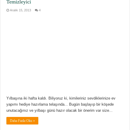
Temizleyici
Aralık 15, 2013
4
Yılbaşına iki hafta kaldı. Biliyoruz ki, kimileriniz sevdiklerinize ev
yapımı hediye hazırlama telaşında... Bugün başlayıp bir köşede
unutacağınız ve yılbaşı günü hazır olacak bir önerim var size...
Daha Fazla Oku »