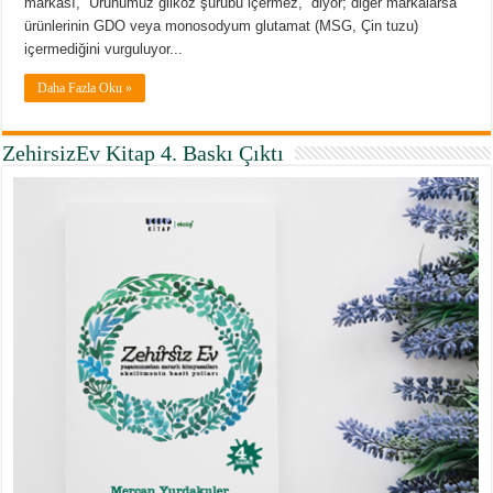
markası, “Ürünümüz glikoz şurubu içermez,” diyor; diğer markalarsa
ürünlerinin GDO veya monosodyum glutamat (MSG, Çin tuzu)
içermediğini vurguluyor...
Daha Fazla Oku »
ZehirsizEv Kitap 4. Baskı Çıktı