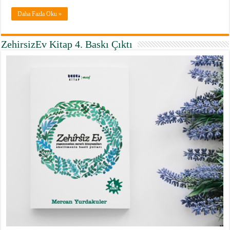
Daha Fazla Oku »
ZehirsizEv Kitap 4. Baskı Çıktı