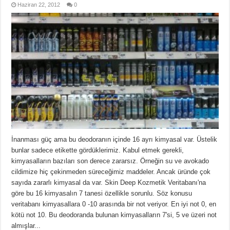
Haziran 22, 2012
0
İnanması güç ama bu deodoranın içinde 16 ayrı kimyasal var. Üstelik
bunlar sadece etikette gördüklerimiz. Kabul etmek gerekli,
kimyasalların bazıları son derece zararsız. Örneğin su ve avokado
cildimize hiç çekinmeden süreceğimiz maddeler. Ancak üründe çok
sayıda zararlı kimyasal da var. Skin Deep Kozmetik Veritabanı'na
göre bu 16 kimyasalın 7 tanesi özellikle sorunlu. Söz konusu
veritabanı kimyasallara 0 -10 arasında bir not veriyor. En iyi not 0, en
kötü not 10. Bu deodoranda bulunan kimyasalların 7'si, 5 ve üzeri not
almışlar...