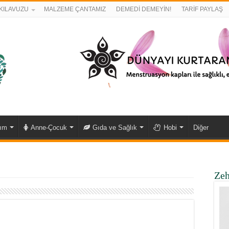
KILAVUZU
MALZEME ÇANTAMIZ
DEMEDİ DEMEYİN!
TARİF PAYLAŞ
kım
Anne-Çocuk
Gıda ve Sağlık
Hobi
Diğer
Zeh