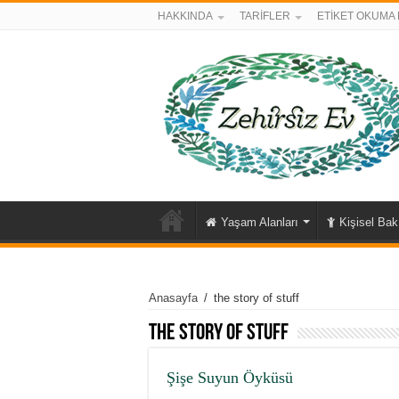
HAKKINDA
TARİFLER
ETİKET OKUMA 
Yaşam Alanları
Kişisel Ba
Anasayfa
/
the story of stuff
the story of stuff
Şişe Suyun Öyküsü