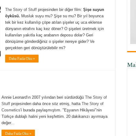
The Story of Stuff
projesinden bir diğer film:
Şişe suyun
öyküsü.
Musluk suyu mu? Şişe su mu? Bir yıl boyunca
tek bir kez kullanılıp çöpe atılan şişeler uç uca eklense
dünyanın etrafını kaç kez döner? O şişeleri üretmek için
kullanılan yakıtla kaç arabanın deposu dolar? Geri
dönüşüme gönderdiğiniz o şişeler nereye gider? Ve
gerçekten geri dönüştürülebilir mi?
Daha Fazla Oku »
Ma
Annie Leonard'ın 2007 yılından beri sürdürdüğü
The Story of
Stuff
projesinden daha önce söz etmiş, hatta
The Story of
Cosmetics
'i burada paylaşmıştım. "Eşyanın Hikâyesi"nin
Türkçe dublajlı halini yeni keşfettim. 20 dakikanızı ayırmaya
değer...
Daha Fazla Oku »