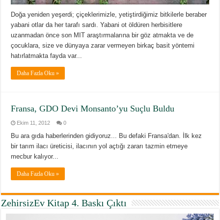
Doğa yeniden yeşerdi; çiçeklerimizle, yetiştirdiğimiz bitkilerle beraber
yabani otlar da her tarafı sardı. Yabani ot öldüren herbisitlere
uzanmadan önce son MIT araştırmalarına bir göz atmakta ve de
çocuklara, size ve dünyaya zarar vermeyen birkaç basit yöntemi
hatırlatmakta fayda var...
Daha Fazla Oku »
Fransa, GDO Devi Monsanto’yu Suçlu Buldu
Ekim 11, 2012
0
Bu ara gıda haberlerinden gidiyoruz... Bu defaki Fransa'dan. İlk kez
bir tarım ilacı üreticisi, ilacının yol açtığı zararı tazmin etmeye
mecbur kalıyor...
Daha Fazla Oku »
ZehirsizEv Kitap 4. Baskı Çıktı