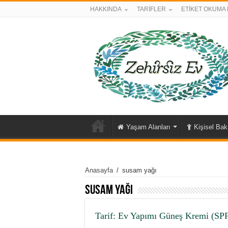
HAKKINDA
TARİFLER
ETİKET OKUMA 
Yaşam Alanları
Kişisel Ba
Anasayfa
/
susam yağı
susam yağı
Tarif: Ev Yapımı Güneş Kremi (SPF