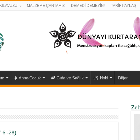
KILAVUZU
MALZEME ÇANTAMIZ
DEMEDİ DEMEYİN!
TARİF PAYLAŞ
kım
Anne-Çocuk
Gıda ve Sağlık
Hobi
Diğer
Zeh
 6 -28)