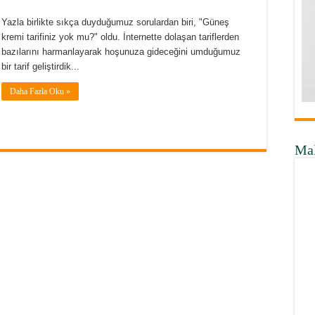
Yazla birlikte sıkça duyduğumuz sorulardan biri, "Güneş
kremi tarifiniz yok mu?" oldu. İnternette dolaşan tariflerden
bazılarını harmanlayarak hoşunuza gideceğini umduğumuz
bir tarif geliştirdik...
Daha Fazla Oku »
Ma