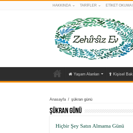
HAKKINDA
TARİFLER
ETİKET OKUMA 
Yaşam Alanları
Kişisel Ba
Anasayfa
/
şükran günü
şükran günü
Hiçbir Şey Satın Almama Günü