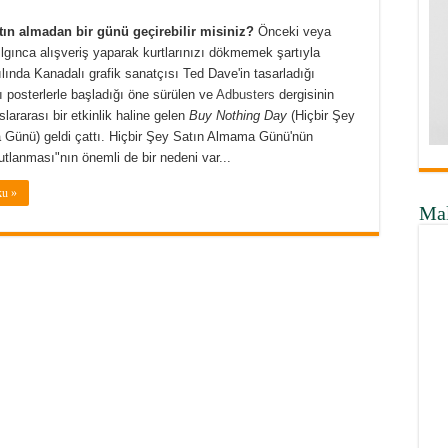
tın almadan bir günü geçirebilir misiniz?
Önceki veya
ılgınca alışveriş yaparak kurtlarınızı dökmemek şartıyla
yılında Kanadalı grafik sanatçısı Ted Dave'in tasarladığı
ı posterlerle başladığı öne sürülen ve
Adbusters
dergisinin
slararası bir etkinlik haline gelen
Buy Nothing Day
(Hiçbir Şey
Günü) geldi çattı. Hiçbir Şey Satın Almama Günü'nün
tlanması"nın önemli de bir nedeni var...
ku »
Ma