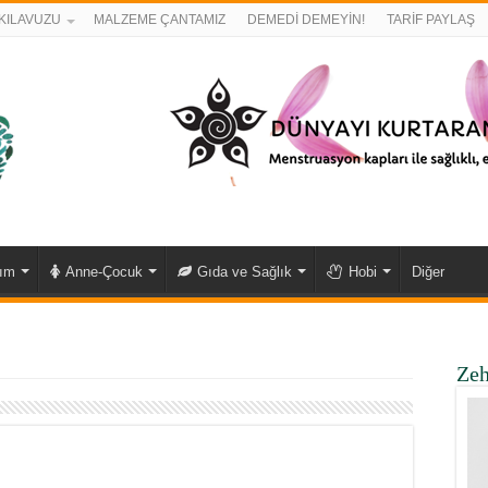
KILAVUZU
MALZEME ÇANTAMIZ
DEMEDİ DEMEYİN!
TARİF PAYLAŞ
kım
Anne-Çocuk
Gıda ve Sağlık
Hobi
Diğer
Zeh