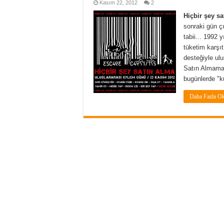
Kasım 22, 2012
2
Hiçbir şey sa
sonraki gün ç
tabii... 1992 
tüketim karşıt
desteğiyle ulu
Satın Almama 
bugünlerde "ku
Daha Fazla O