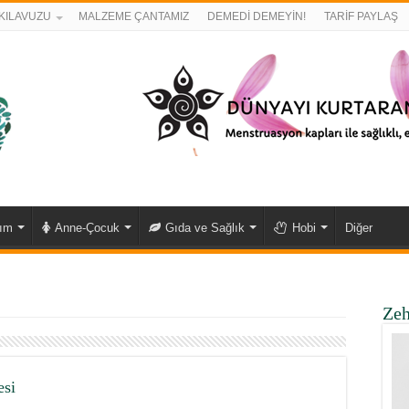
KILAVUZU
MALZEME ÇANTAMIZ
DEMEDİ DEMEYİN!
TARİF PAYLAŞ
kım
Anne-Çocuk
Gıda ve Sağlık
Hobi
Diğer
Zeh
esi