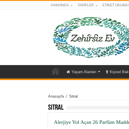
HAKKINDA
TARİFLER
ETİKET OKUMA 
Yaşam Alanları
Kişisel Ba
Anasayfa
/
Sitral
Sitral
Alerjiye Yol Açan 26 Parfüm Madd