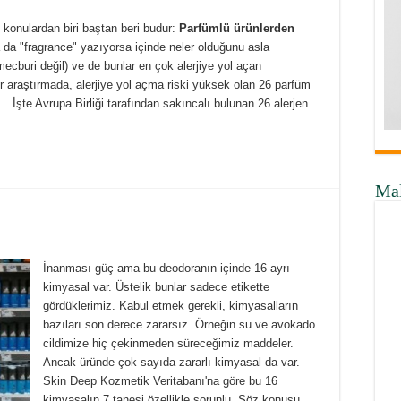
 konulardan biri baştan beri budur:
Parfümlü ürünlerden
 da "fragrance" yazıyorsa içinde neler olduğunu asla
ecburi değil) ve de bunlar en çok alerjiye yol açan
r araştırmada, alerjiye yol açma riski yüksek olan 26 parfüm
.. İşte Avrupa Birliği tarafından sakıncalı bulunan 26 alerjen
Ma
İnanması güç ama bu deodoranın içinde 16 ayrı
kimyasal var. Üstelik bunlar sadece etikette
gördüklerimiz. Kabul etmek gerekli, kimyasalların
bazıları son derece zararsız. Örneğin su ve avokado
cildimize hiç çekinmeden süreceğimiz maddeler.
Ancak üründe çok sayıda zararlı kimyasal da var.
Skin Deep Kozmetik Veritabanı'na göre bu 16
kimyasalın 7 tanesi özellikle sorunlu. Söz konusu