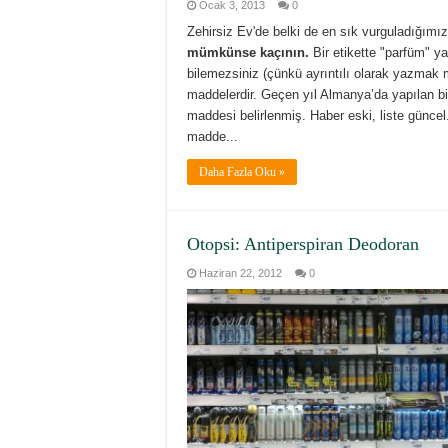
Ocak 3, 2013
0
Zehirsiz Ev'de belki de en sık vurguladığımız
mümkünse kaçının.
Bir etikette "parfüm" ya
bilemezsiniz (çünkü ayrıntılı olarak yazmak m
maddelerdir. Geçen yıl Almanya’da yapılan bi
maddesi belirlenmiş. Haber eski, liste güncel.
madde...
Daha Fazla Oku »
Otopsi: Antiperspiran Deodoran
Haziran 22, 2012
0