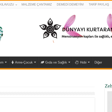
KILAVUZU
MALZEME ÇANTAMIZ
DEMEDİ DEMEYİN!
TARİF PAYLAŞ
kım
Anne-Çocuk
Gıda ve Sağlık
Hobi
Diğer
Zeh