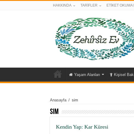
HAKKINDA
TARİFLER
ETİKET OKUMA 
Yaşam Alanları
Kişisel Ba
Anasayfa
/
sim
sim
Kendin Yap: Kar Küresi