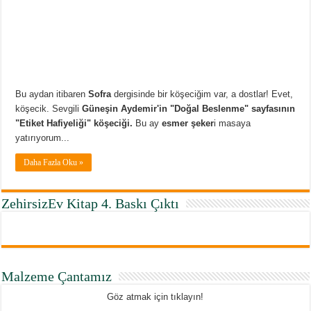
Bu aydan itibaren
Sofra
dergisinde bir köşeciğim var, a dostlar! Evet,
köşecik. Sevgili
Güneşin Aydemir'in "Doğal Beslenme" sayfasının
"Etiket Hafiyeliği" köşeciği.
Bu ay
esmer şeker
i masaya
yatırıyorum...
Daha Fazla Oku »
ZehirsizEv Kitap 4. Baskı Çıktı
Malzeme Çantamız
Göz atmak için tıklayın!