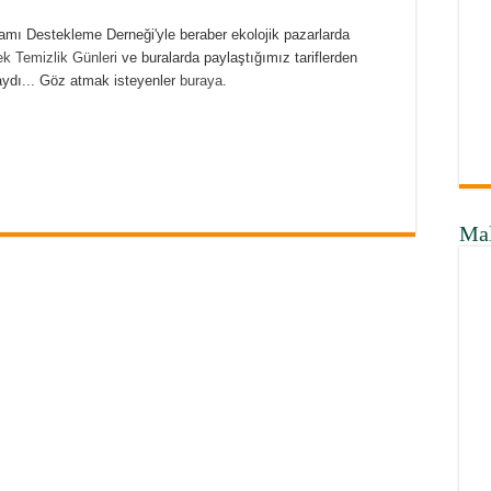
mı Destekleme Derneği'yle beraber ekolojik pazarlarda
k Temizlik Günleri
ve buralarda paylaştığımız tariflerden
aydı... Göz atmak isteyenler
buraya
.
Ma