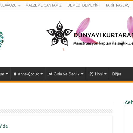
KILAVUZU
MALZEME ÇANTAMIZ
DEMEDİ DEMEYİN!
TARİF PAYLAŞ
kım
Anne-Çocuk
Gıda ve Sağlık
Hobi
Diğer
Zeh
m’da