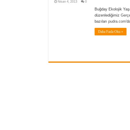
Nisan 4, 2013
0
Buğday Ekolojik Yaşa
düzenlediğimiz
Gerçe
bazıları
pudra.com
'd
Daha Fazla Oku »