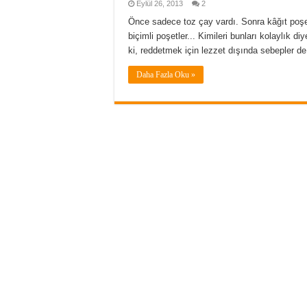
Eylül 26, 2013
2
Önce sadece toz çay vardı. Sonra kâğıt poşetle
biçimli poşetler... Kimileri bunları kolaylık d
ki, reddetmek için lezzet dışında sebepler de 
Daha Fazla Oku »