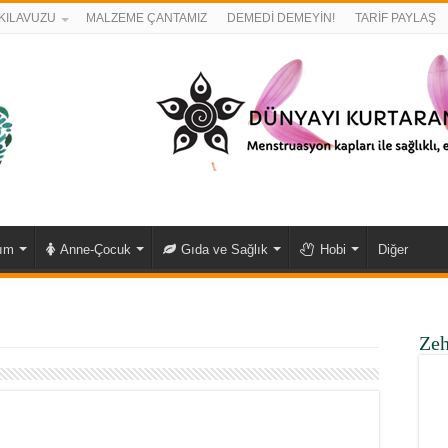
KILAVUZU
MALZEME ÇANTAMIZ
DEMEDİ DEMEYİN!
TARİF PAYLAŞ
kım
Anne-Çocuk
Gıda ve Sağlık
Hobi
Diğer
Zeh