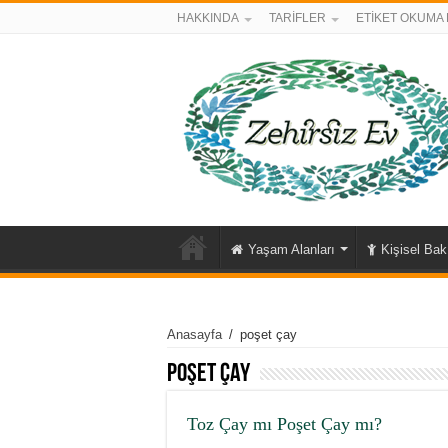
HAKKINDA
TARİFLER
ETİKET OKUMA 
Yaşam Alanları
Kişisel Ba
Anasayfa
/
poşet çay
poşet çay
Toz Çay mı Poşet Çay mı?