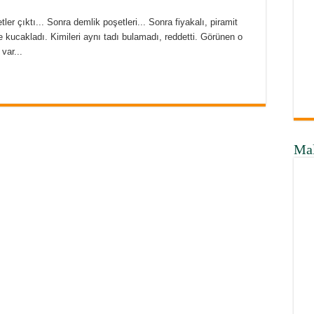
r çıktı... Sonra demlik poşetleri... Sonra fiyakalı, piramit
iye kucakladı. Kimileri aynı tadı bulamadı, reddetti. Görünen o
var...
Ma