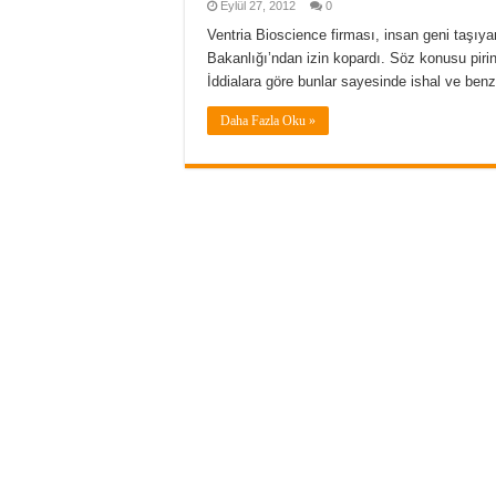
Eylül 27, 2012
0
Ventria Bioscience firması, insan geni taşıy
Bakanlığı’ndan izin kopardı. Söz konusu pirin
İddialara göre bunlar sayesinde ishal ve benze
Daha Fazla Oku »