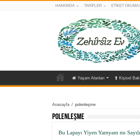
HAKKINDA
TARİFLER
ETİKET OKUMA 
Yaşam Alanları
Kişisel Ba
Anasayfa
/
polenleşme
polenleşme
Bu Lapayı Yiyen Yamyam mı Sayılı