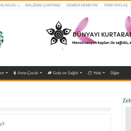
KILAVUZU
MALZEME ÇANTAMIZ
DEMEDİ DEMEYİN!
TARİF PAYLAŞ
kım
Anne-Çocuk
Gıda ve Sağlık
Hobi
Diğer
Zeh
r?