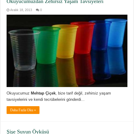
Okuyucumuzdan Zehirsiz Yaşam Tavsiyeleri
Aralık 18, 2013
0
Okuyucumuz
Mehtap Çiçek
, bize tarif değil, zehirsiz yaşam
tavsiyelerini ve kendi tecrübelerini gönderdi...
Daha Fazla Oku »
Şişe Suyun Öyküsü