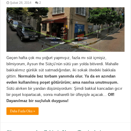
Şubat 28, 2014
2
Geçen hafta çok mu yoğurt yapmışız, fazla mı süt içmişiz,
bilmiyorum, Aysun the Sütçü’nün sütü yarı yolda bitiverdi. Mahalle
bakkalımız günlük süt satmadığından, iki sokak ötedeki bakkala
gittim.
Normalde bez torbam yanımda olur. Ya da en azından
evden kullanılmış poşet götürürüm; ama nasılsa unutmuşum.
Sütü alırken bir yandan düşünüyordum: Şimdi bakkal kancadan gıcır
bir poşet kopartacak, sonra maharetli bir üfleyişle açacak...
Off!
Dayanılmaz bir suçluluk duygusu!
Daha Fazla Oku »