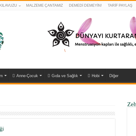
KILAVUZU
MALZEME ÇANTAMIZ
DEMEDİ DEMEYİN!
TARİF PAYLAŞ
ım
Anne-Çocuk
Gıda ve Sağlık
Hobi
Diğer
Zeh
ği