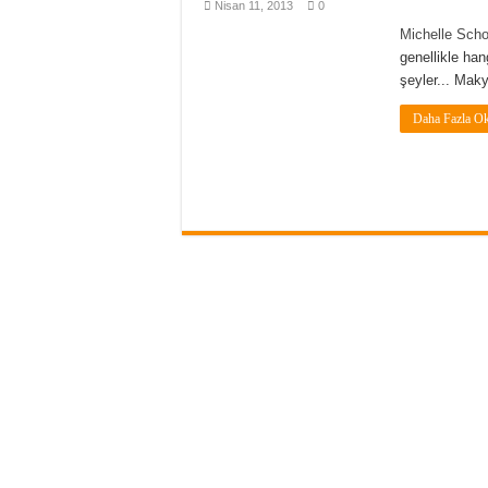
Nisan 11, 2013
0
Michelle Scho
genellikle han
şeyler... Maky
Daha Fazla O