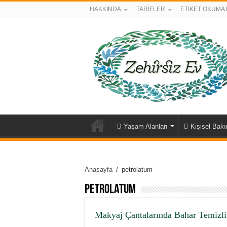
HAKKINDA
TARİFLER
ETİKET OKUMA 
Yaşam Alanları
Kişisel Bak
Anasayfa
/
petrolatum
petrolatum
Makyaj Çantalarında Bahar Temizli