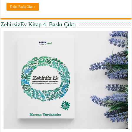
Daha Fazla Oku »
ZehirsizEv Kitap 4. Baskı Çıktı