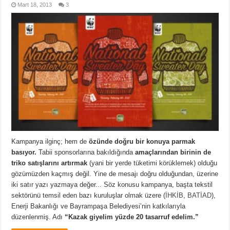
Mart 18, 2013
3
Kampanya ilginç; hem de
özünde doğru bir konuya parmak
basıyor.
Tabii sponsorlarına bakıldığında
amaçlarından birinin de
triko satışlarını artırmak
(yani bir yerde tüketimi körüklemek) olduğu
gözümüzden kaçmış değil. Yine de mesajı doğru olduğundan, üzerine
iki satır yazı yazmaya değer... Söz konusu kampanya, başta tekstil
sektörünü temsil eden bazı kuruluşlar olmak üzere (
İHKİB
,
BATİAD
),
Enerji Bakanlığı ve Bayrampaşa Belediyesi’nin katkılarıyla
düzenlenmiş. Adı
“Kazak giyelim yüzde 20 tasarruf edelim.”